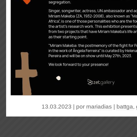
13.03.2023 | por
mariadias
|
battga
,