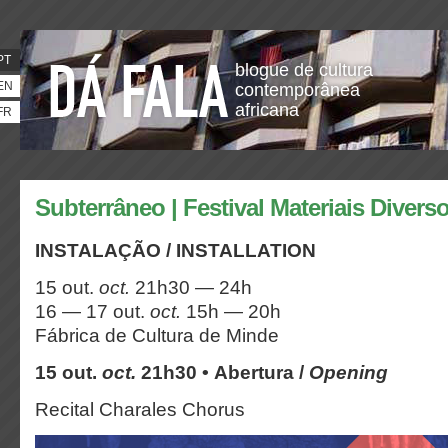
PT
blogue de cultura
EN
contemporânea
africana
FR
Subterrâneo | Festival Materiais Divers
INSTALAÇÃO / INSTALLATION
15 out.
oct.
21h30 — 24h
16 — 17 out.
oct.
15h — 20h
Fábrica de Cultura de Minde
15 out.
oct.
21h30 • Abertura /
Opening
Recital Charales Chorus