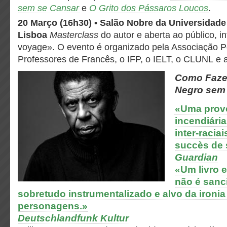
sem se Cansar
e
O Grito dos Pássaros Loucos
.
20 Março (16h30) • Salão Nobre da Universidad
Lisboa
Masterclass
do autor e aberta ao público, int
voyage». O evento é organizado pela Associação 
Professores de Francês, o IFP, o IELT, o CLUNL 
Como Faze
Negro sem
«Uma provo
incendiária
inter-racia
succès de 
Guardian
«Um livro 
não é sanc
sobretudo instrumentalizado e alvo da ironia
personagens.»
Deutschlandfunk Kultur