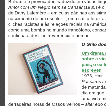
Brilhante e provocador, traduzido em várias lín
Amor com um Negro sem se Cansar
(1985) é o
de Dany Laferrière – em cujas páginas assisti
nascimento de um escritor –, uma sátira feroz a
clichés racistas e às relações raciais na Améric
como uma bomba no mundo francófono, consag
continua a destilar irreverência e humor.
O Grito do
Um drama a
sobre a vi
país,
o exíl
escrever.
1976, Haiti.
Pássaros L
de maturida
dia em que
uma vida m
derradeiras horas de Ossos Velhos –
alter ego
d