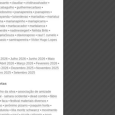
nasanto
claudiar
cristinasalvador
scabagulho
guilhermecartaxo
iobovino
joanapereira
joanapires
ayanda
luisestevao
mariadias
marialuz
ana
marianapinho
mariapicarra
rata
martacacador
martalanca
estre
nadinesiegert
Nélida Brito
gelaSouza
otavioraposo
raul f. curvelo
masio
samirapereira
Victor Hugo Lopes
 2026
Julho 2026
Junho 2026
Maio
Abril 2026
Março 2026
Fevereiro 2026
o 2026
Dezembro 2025
Novembro 2025
ro 2025
Setembro 2025
etas
ho da silva
associação de amizade
l - sahara ocidental
dead combo
fábio
faca
festival materiais diversos
ão
jerónimo pizarro
joaquim horta
dulola
lilia moritz schwarcz
movimento
canista
nau!
nicole caligaris
novo