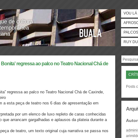
VOU LÁ 
gue de cultura
AFROS
temporânea
PALCO
icana
RUY DU
 Bonita' regressa ao palco no Teatro Nacional Chá de
CRÍT
Posts c
ita” regressa ao palco no Teatro Nacional Chá de Caxinde,
eiro
m a esta peça de teatro nos 6 dias de apresentação em
Arqui
pretada por um elenco de luxo repleto de caras conhecidas
o que arrancam gargalhadas e aplausos da plateia durante a
Autor
admini
eça de teatro, um texto original cuja narrativa se passa nos
arimil