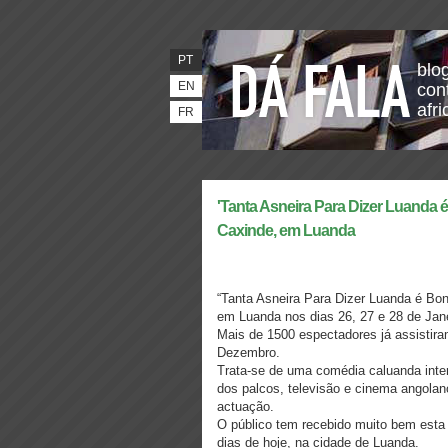
PT
blo
EN
con
afr
FR
'Tanta Asneira Para Dizer Luanda é
Caxinde, em Luanda
“Tanta Asneira Para Dizer Luanda é Bon
em Luanda nos dias 26, 27 e 28 de Jan
Mais de 1500 espectadores já assistira
Dezembro.
Trata-se de uma comédia caluanda inter
dos palcos, televisão e cinema angolan
actuação.
O público tem recebido muito bem esta p
dias de hoje, na cidade de Luanda.