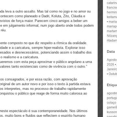
catari
franci
da leva a outro assalto. Mas tal como no jogo e no amor ou
hermin
ontecem como planeado e Dadri, Koluta, Zito, Cláudia e
keitam
evistos de força maior. Parecem cinco amigos a beber um
mari
-se em julgamento informal, num jogo aberto onde todos podem
mariap
 réu.
martam
Nilzan
ritada
nte composto no que diz respeito a rítmica da oralidade.
ade e a caricatura, sempre hiper-realista. Explorar isso
Data
pesados e desnecessários, potenciando assim o trabalho dos
o realismo e a caricatura.
Agosto
queremos com esta peça aproximar o público angolano a uma
2026
valores tanto existenciais como de vivência com o outro.”
Janeir
Outub
xtos consagrados, e por essa razão, com aprovação
riginal de um autor novo e por isso o texto à partida estava
Etiqu
dos interpretes, mas no processo de trabalho rapidamente
onquistou o público que reage de forma muito calorosa ao
agostin
portuga
colaço
gamel
este espectáculo é sua contemporaneidade. Nos últimos
kusson
os, muito bons e fluidos que reflectem o espírito humano
panafri