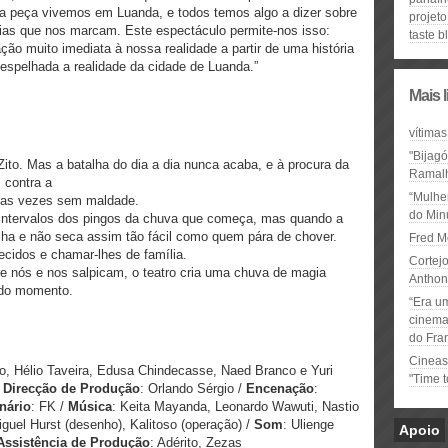
da peça vivemos em Luanda, e todos temos algo a dizer sobre
projeto
cias que nos marcam. Este espectáculo permite-nos isso:
taste b
ção muito imediata à nossa realidade a partir de uma história
espelhada a realidade da cidade de Luanda.”
Mais 
vítimas
"Bijag
Zito. Mas a batalha do dia a dia nunca acaba, e à procura da
Ramal
 contra a
“Mulhe
tas vezes sem maldade.
do Minu
 intervalos dos pingos da chuva que começa, mas quando a
a e não seca assim tão fácil como quem pára de chover.
Fred M
cidos e chamar-lhes de família.
Cortejo
e nós e nos salpicam, o teatro cria uma chuva de magia
Anthon
e do momento.
“Era u
cinema 
do Fra
Cineas
io, Hélio Taveira, Edusa Chindecasse, Naed Branco e Yuri
"Time 
/
Direcção de Produção
: Orlando Sérgio /
Encenação
:
nário
: FK /
Música
: Keita Mayanda, Leonardo Wawuti, Nastio
iguel Hurst (desenho), Kalitoso (operação) /
Som
: Ulienge
Apoio
Assistência de Produção
: Adérito, Zezas