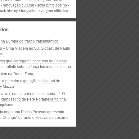
renovação cultural
sofia pinto coelho
lack history
tony allen
viagem atlântica
lidos
 na Europa do tráfico transatlântico
ós – Uma Viagem ao Sul Global", de Paulo
ho
res que carregam”: concurso do Festival
to reflete sobre a força feminina cotidiana
oten na Dentu Zona,
, a primeira exposição individual de
y Mazza
ma vez, numa meia-noite sombria…”: O
clandestino de Pere Portabella no final
nquismo
ta angolana Pocas Pascoal apresenta
to Change" durante o Festival de Locarno