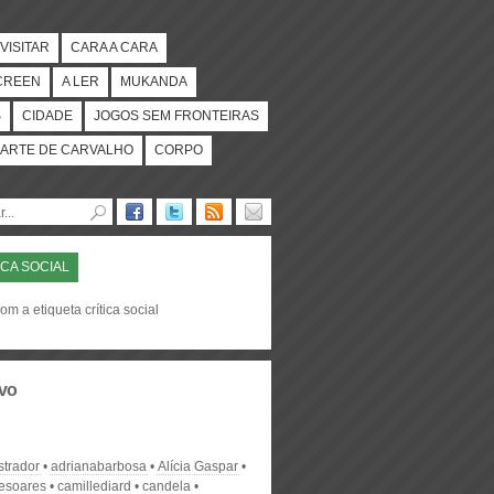
VISITAR
CARA A CARA
CREEN
A LER
MUKANDA
S
CIDADE
JOGOS SEM FRONTEIRAS
ARTE DE CARVALHO
CORPO
ICA SOCIAL
om a etiqueta crítica social
vo
strador
adrianabarbosa
Alícia Gaspar
desoares
camillediard
candela