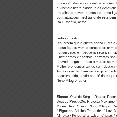
universal. Mas eu e os outros actores 
a vivência nesta cidade, e as experiên
trabalhar o universal, mas com uma liga
com situações insólitas onde está bem 
Raul Rosário, actor
Sobre o texto
“Ya, dizem que a guerra acabou”, diz o 
nossa fezada vamos cometendo crimes
humanidade: em pequena escala e mui
Entre crimes e carinhos, corremos nos
chuvada engrossa todo o mundo se molh
Melhor é encontrar abrigo com desconhe
As histórias também se precipitam sobr
negra colorida, ilusão para lá do truqu
Nuno Milagre, autor
Elenco
: Orlando Sérgio, Raul do Rosár
Sousa /
Produção
: Projecto Mukange 
Miguel Hurst /
Texto
: Nuno Milagre /
Ce
/
Figurino
: Adelino Fernandes /
Luz
: M
Almeida /
Fotografia
: Edson Chagas /