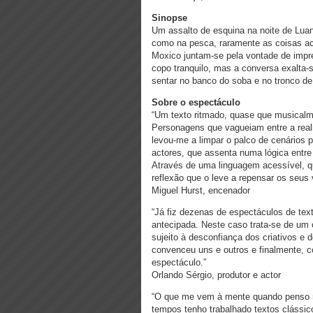
Sinopse
Um assalto de esquina na noite de Luan
como na pesca, raramente as coisas ac
Moxico juntam-se pela vontade de impr
copo tranquilo, mas a conversa exalta
sentar no banco do soba e no tronco de
Sobre o espectáculo
“Um texto ritmado, quase que musicalme
Personagens que vagueiam entre a realid
levou-me a limpar o palco de cenários 
actores, que assenta numa lógica entre 
Através de uma linguagem acessível, 
reflexão que o leve a repensar os seus 
Miguel Hurst, encenador
“Já fiz dezenas de espectáculos de te
antecipada. Neste caso trata-se de um o
sujeito à desconfiança dos criativos e 
convenceu uns e outros e finalmente, c
espectáculo.”
Orlando Sérgio, produtor e actor
“O que me vem à mente quando penso n
tempos tenho trabalhado textos clássic