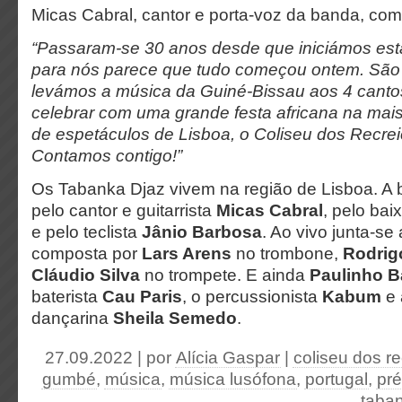
Micas Cabral, cantor e porta-voz da banda, com
“
Passaram-se 30 anos desde que iniciámos est
para nós parece que tudo começou ontem. São
levámos a música da Guiné-Bissau aos 4 cant
celebrar com uma grande festa africana na mai
de espetáculos de Lisboa, o Coliseu dos Recrei
Contamos contigo!”
Os Tabanka Djaz vivem na região de Lisboa. A
pelo cantor e guitarrista
Micas Cabral
, pelo bai
e pelo teclista
Jânio Barbosa
. Ao vivo junta-se
composta por
Lars Arens
no trombone,
Rodrig
Cláudio Silva
no trompete. E ainda
Paulinho 
baterista
Cau Paris
, o percussionista
Kabum
e 
dançarina
Sheila Semedo
.
27.09.2022 | por
Alícia Gaspar
|
coliseu dos re
gumbé
,
música
,
música lusófona
,
portugal
,
pr
taba