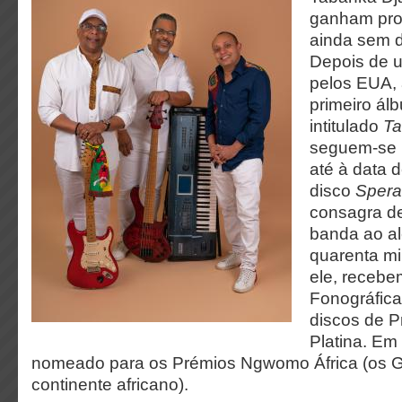
ganham proj
ainda sem d
Depois de
pelos EUA, 
primeiro ál
intitulado
T
seguem-se 
até à data d
disco
Sper
consagra de
banda ao a
quarenta m
ele, recebe
Fonográfica
discos de P
Platina.
Em 
nomeado para os Prémios Ngwomo África (os
continente africano).