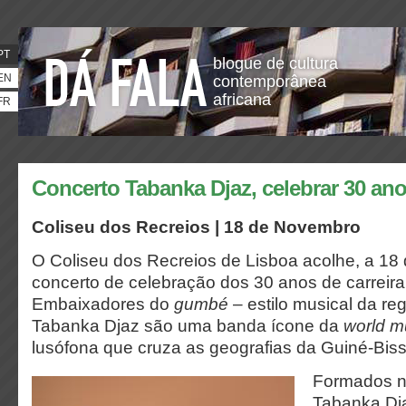
PT
blogue de cultura
EN
contemporânea
africana
FR
Concerto Tabanka Djaz, celebrar 30 ano
Coliseu dos Recreios | 18 de Novembro
O Coliseu dos Recreios de Lisboa acolhe, a 18
concerto de celebração dos 30 anos de carreir
Embaixadores do
gumbé
– estilo musical da re
Tabanka Djaz são uma banda ícone da
world m
lusófona que cruza as geografias da Guiné-Biss
Formados n
Tabanka Dj