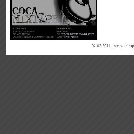
02.02.2011 | por
samirap