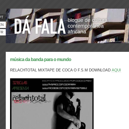
PT
blogue de cultura
EN
contemporânea
africana
FR
música da banda para o mundo
RELACHTOTAL MIXTAPE DE COCA O F.S.M DOWNLOAD
AQUI