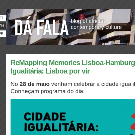
PT
blog of african
EN
contemporary culture
FR
ReMapping Memories Lisboa-Hamburg 
Igualitária: Lisboa por vir
No
28 de maio
venham celebrar a cidade iguali
Conheçam programa do dia: