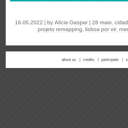
16.05.2022 | by
Alícia Gaspar
|
28 maio
,
cidad
projeto remapping
,
lisboa por vir
,
mem
about us
credits
participate
s