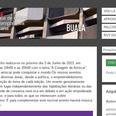
VOU LÁ 
gue de cultura
AFROS
temporânea
PALCO
icana
RUY DU
CHÁ 
fro realiza-se no próximo dia 3 de Junho de 2023, em
 as 14h00 e as 20h00 com o tema “A Coragem de Arriscar”,
arriscar pode conquistar o mundo.Os nossos eventos
Posts c
diversas áreas, desde a política, o empreendedorismo,
 função do tema de cada edição. Um evento genuinamente
êm lugar independentemente das habilitações literárias ou das
arde de conversa será rica em debate e em ação empoderada
Arqui
te, e para todos os que se interessem sobre
mo. E para complementar este incrível evento haverá música
Autor
s.
admini
arimil