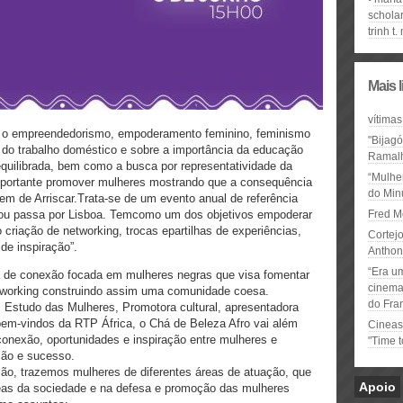
schola
trinh t
Mais 
vítimas
re o empreendedorismo, empoderamento feminino, feminismo
"Bijag
o do trabalho doméstico e sobre a importância da educação
Ramal
quilibrada, bem como a busca por representatividade da
“Mulhe
portante promover mulheres mostrando que a consequência
do Minu
m de Arriscar.Trata-se de um evento anual de referência
 ou passa por Lisboa. Temcomo um dos objetivos empoderar
Fred M
criação de networking, trocas epartilhas de experiências,
Cortejo
de inspiração”.
Anthon
“Era u
a de conexão focada em mulheres negras que visa fomentar
cinema 
tworking construindo assim uma comunidade coesa.
do Fra
Estudo das Mulheres, Promotora cultural, apresentadora
em-vindos da RTP África, o Chá de Beleza Afro vai além
Cineas
nexão, oportunidades e inspiração entre mulheres e
"Time 
ção e sucesso.
ção, trazemos mulheres de diferentes áreas de atuação, que
Apoio
eas da sociedade e na defesa e promoção das mulheres