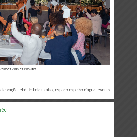
velopes com os convites.
celebração
,
chá de beleza afro
,
espaço espelho d'agua
,
evento
trée