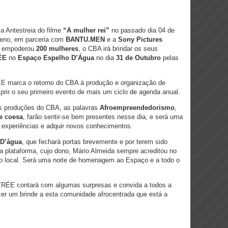
a Antestreia do filme
“A mulher rei”
no passado dia 04 de
ueno, em parceria com
BANTU.MEN
e a
Sony Pictures
 e empoderou
200 mulheres
, o CBA irá brindar os seus
ÉE
no
Espaço Espelho D’Água
no dia
31 de Outubro
pelas
ÉE marca o retorno do CBA à produção e organização de
rir o seu primeiro evento de mais um ciclo de agenda anual.
as produções do CBA, as palavras
Afroempreendedorismo
,
e coesa
, farão sentir-se bem presentes nesse dia, e será uma
s, experiências e adquir novos conhecimentos.
 D’água
, que fechará portas brevemente e por terem sido
a plataforma, cujo dono, Mário Almeida sempre acreditou no
utro local. Será uma noite de homenagem ao Espaço e a todo o
TRÉE contará com algumas surpresas e convida a todos a
azer um brinde a esta comunidade afrocentrada que está a