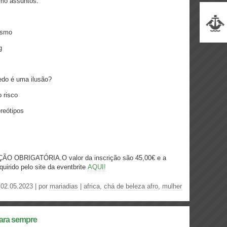
omo assuntos:
ismo
g
do é uma ilusão?
 risco
ereótipos
 OBRIGATÓRIA.O valor da inscrição são 45,00€ e a
quirido pelo site da eventbrite
AQUI!
02.05.2023 | por
mariadias
|
africa
,
chá de beleza afro
,
mulher
ara sempre