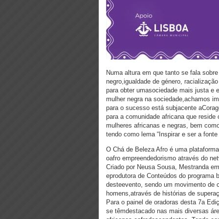
Numa altura em que tanto se fala sob
negro,igualdade de género, racializaçã
para obter umasociedade mais justa e e
mulher negra na sociedade,achamos im
para o sucesso está subjacente aCorage
para a comunidade africana que reside
mulheres africanas e negras, bem como 
tendo como lema “Inspirar e ser a fonte 
O Chá de Beleza Afro é uma plataform
oafro empreendedorismo através do ne
Criado por Neusa Sousa, Mestranda em 
eprodutora de Conteúdos do programa b
desteevento, sendo um movimento de co
homens,através de histórias de supera
Para o painel de oradoras desta 7a Edi
se têmdestacado nas mais diversas ár