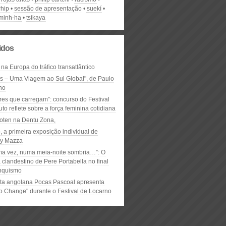
rhip
sessão de apresentação
suekí
. minh-ha
tsikaya
lidos
 na Europa do tráfico transatlântico
ós – Uma Viagem ao Sul Global", de Paulo
ho
res que carregam”: concurso do Festival
to reflete sobre a força feminina cotidiana
oten na Dentu Zona,
, a primeira exposição individual de
y Mazza
ma vez, numa meia-noite sombria…”: O
clandestino de Pere Portabella no final
nquismo
ta angolana Pocas Pascoal apresenta
to Change" durante o Festival de Locarno