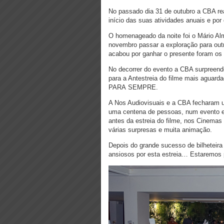
No passado dia 31 de outubro a CBA r
início das suas atividades anuais e po
O homenageado da noite foi o Mário Alm
novembro passar a exploração para outr
acabou por ganhar o presente foram os
No decorrer do evento a CBA surpreend
para a Antestreia do filme mais ag
PARA SEMPRE.
A Nos Audiovisuais e a CBA fecharam u
uma centena de pessoas, num evento ex
antes da estreia do filme, nos Cinema
várias surpresas e muita animação.
Depois do grande sucesso de bilheteira 
ansiosos por esta estreia… Estaremos p