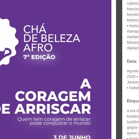
catari
franci
hermin
keitam
mari
mariap
martam
Nilzan
ritada
Data
Agosto
2026
Janeir
Outub
Etiqu
a era 
burkin
lusófo
grigris
queer d
maría