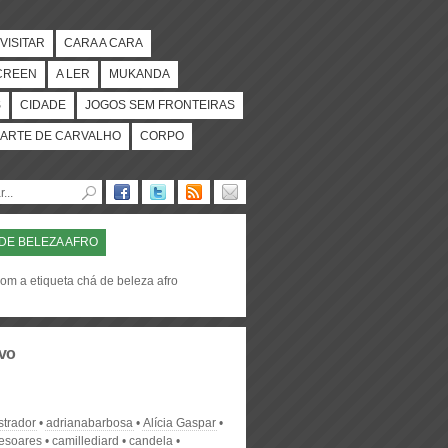
VISITAR
CARA A CARA
CREEN
A LER
MUKANDA
S
CIDADE
JOGOS SEM FRONTEIRAS
ARTE DE CARVALHO
CORPO
DE BELEZA AFRO
om a etiqueta chá de beleza afro
vo
strador
adrianabarbosa
Alícia Gaspar
desoares
camillediard
candela