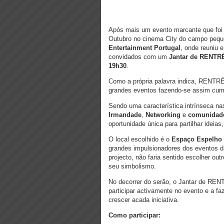
Após mais um evento marcante que foi 
Outubro no cinema City do campo peq
Entertainment Portugal
, onde reuniu
convidados com um
Jantar de RENTR
19h30
.
Como a própria palavra indica, RENTR
grandes eventos fazendo-se assim cump
Sendo uma característica intrínseca n
Irmandade
,
Networking
e
comunidad
oportunidade única para partilhar ideia
O local escolhido é o
Espaço Espelho
grandes impulsionadores dos eventos d
projecto, não faria sentido escolher o
seu simbolismo.
No decorrer do serão, o Jantar de REN
participar activamente no evento e a f
crescer acada iniciativa.
Como participar: