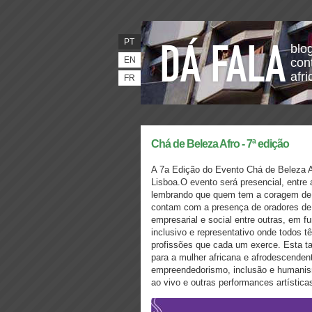
PT
blo
EN
con
afr
FR
Chá de Beleza Afro - 7ª edição
A 7a Edição do Evento Chá de Beleza A
Lisboa.O evento será presencial, entre
lembrando que quem tem a coragem de 
contam com a presença de oradores de 
empresarial e social entre outras, em
inclusivo e representativo onde todos t
profissões que cada um exerce. Esta t
para a mulher africana e afrodescenden
empreendedorismo, inclusão e humanis
ao vivo e outras performances artística