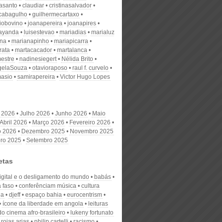
nasanto
claudiar
cristinasalvador
scabagulho
guilhermecartaxo
iobovino
joanapereira
joanapires
ayanda
luisestevao
mariadias
marialuz
ana
marianapinho
mariapicarra
rata
martacacador
martalanca
estre
nadinesiegert
Nélida Brito
gelaSouza
otavioraposo
raul f. curvelo
masio
samirapereira
Victor Hugo Lopes
 2026
Julho 2026
Junho 2026
Maio
Abril 2026
Março 2026
Fevereiro 2026
o 2026
Dezembro 2025
Novembro 2025
ro 2025
Setembro 2025
etas
digital e o desligamento do mundo
babás
a faso
conferênciam música
cultura
na
djeff
espaço bahia
eurocentrism
ícone da liberdade em angola
leituras
o cinema afro-brasileiro
lukeny fortunato
 rojas arias
philip cartelli
racismo