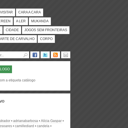
VISITAR
CARA A CARA
CREEN
A LER
MUKANDA
S
CIDADE
JOGOS SEM FRONTEIRAS
ARTE DE CARVALHO
CORPO
ÁLOGO
com a etiqueta catálogo
vo
strador
adrianabarbosa
Alícia Gaspar
desoares
camillediard
candela