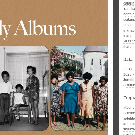
catari
franci
hermin
keitam
mari
mariap
martam
Nilzan
ritada
Data
Agosto
2026
Janeir
Outub
Etiqu
álbuns
cavac
satelite
arte c
finali
carol