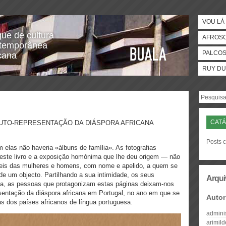
VOU LÁ 
gue de cultura
AFROS
temporânea
PALCO
icana
RUY DU
CAT
TO‑REPRESENTAÇÃO DA DIÁSPORA AFRICANA
Posts 
elas não haveria «álbuns de família». As fotografias
ste livro e a exposição homónima que lhe deu origem — não
veis das mulheres e homens, com nome e apelido, a quem se
e um objecto. Partilhando a sua intimidade, os seus
Arqui
da, as pessoas que protagonizam estas páginas deixam‑nos
entação da diáspora africana em Portugal, no ano em que se
Autor
s dos países africanos de língua portuguesa.
admini
arimil