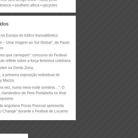
brance
southern africa
upcycles
lidos
 na Europa do tráfico transatlântico
ós – Uma Viagem ao Sul Global", de Paulo
ho
res que carregam”: concurso do Festival
to reflete sobre a força feminina cotidiana
oten na Dentu Zona,
, a primeira exposição individual de
y Mazza
ma vez, numa meia-noite sombria…”: O
clandestino de Pere Portabella no final
nquismo
ta angolana Pocas Pascoal apresenta
to Change" durante o Festival de Locarno