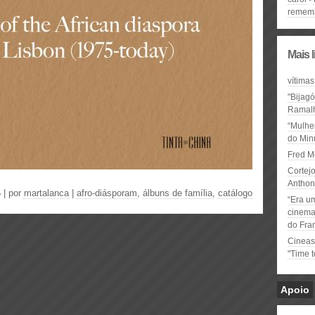
remem
Mais 
vítimas
"Bijag
Ramal
“Mulhe
do Minu
Fred M
Cortejo
Anthon
 | por
martalanca
|
afro-diásporam
,
álbuns de família
,
catálogo
“Era u
cinema 
do Fra
Cineas
"Time 
Apoio