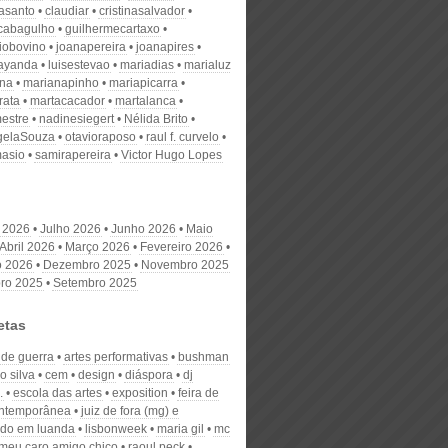
nasanto
claudiar
cristinasalvador
scabagulho
guilhermecartaxo
iobovino
joanapereira
joanapires
ayanda
luisestevao
mariadias
marialuz
ana
marianapinho
mariapicarra
rata
martacacador
martalanca
estre
nadinesiegert
Nélida Brito
gelaSouza
otavioraposo
raul f. curvelo
masio
samirapereira
Victor Hugo Lopes
 2026
Julho 2026
Junho 2026
Maio
Abril 2026
Março 2026
Fevereiro 2026
o 2026
Dezembro 2025
Novembro 2025
ro 2025
Setembro 2025
etas
 de guerra
artes performativas
bushman
o silva
cem
design
diáspora
dj
.
escola das artes
exposition
feira de
ontemporânea
juiz de fora (mg) e
zado em luanda
lisbonweek
maria gil
mc
meu caro amigo chico
raoul peck