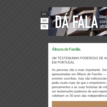
PT
blo
EN
con
afr
FR
Álbuns de Família
UM TESTEMUNHO PODEROSO DE AU
EM PORTUGAL
As pessoas são o mais importante. Sem 
apresentadas em
Álbuns de Família
— e
existem sozinhas, mas são indissociá
pediu muito mais do que o empréstimo d
pensamentos e as suas histórias de vi
um testemunho poderoso de auto‑repres
celebram os 50 anos das independência