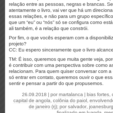
relação entre as pessoas, negras e brancas. Se
atentamente o livro, vai ver que há um direcion
essas relações, e não para um grupo específico
que um “eu” ou “nós” só se configura como está
ali também, é a relação que constrói.
Por fim, o que vocês esperam com a disponibili
projeto?
CC: Eu espero sinceramente que o livro alcanc
TM: É isso, queremos que muita gente veja, po
é contribuir com uma perspectiva sobre como a
relacionam. Para quem quiser conversar com a 
só entrar em contato, queremos ouvir o que es
sentir e pensar a partir do que propusemos.
26.09.2018 | por
martalanca
|
bias fortes
,
capital de angola
,
colônia do paiol
,
envolvend
de janeiro (rj); por salvador
,
joanesbur
finalizado em luanda
,
mes