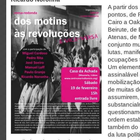
A partir dos
pontos, de
Cairo a Oak
Beirute, de
Atenas, de
conjunto mui
lutas, mani
ocupações t
Um element
assinalável
mobilização
de muitas d
assumirem, 
substancial
questionam
ordem esta
também do 
da luta polí