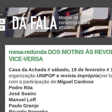
PT
blogue de cultura
EN
contemporânea
africana
FR
mesa-redonda DOS MOTINS ÀS REVO
VICE-VERSA
Casa da Achada # sábado, 19 de fevereiro # 1
organização
UNIPOP e revista
imprópria
(ver 
com a participação de:
Miguel Cardoso
Pedro Rita
José Soeiro
Manuel Loff
Paulo Granjo
Ricardo Noronha