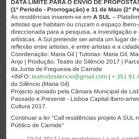
DATA LIMITE PARA O ENVIO DE PROPOSTAS: 
(1º Período - Prorrogação) e 31 de Maio (2º P
As residências inserem-se em
A SUL
– Platafor
artistas que habitam ou cruzam o espaço Ibero
direccionada para a pesquisa, a investigação 
artísticas. A Sul pretende ser ainda um lugar de
reflexão entre artistas, e entre artistas e a cida
Coordenação: Maria Gil | Tutorias: Maria Gil, M
Anjo | Produção: Teatro do Silêncio 2017 | Parce
da Junta de Freguesia de Carnide
+INFO:
teatrodosilencio@gmail.com
|
+ 351 91 
do Silêncio (Maria Gil)
Projecto apoiado pela Câmara Municipal de Lisb
Passado e Presente - Lisboa Capital Ibero-ame
Cultura 2017.
Continuar a ler "Call residências projeto A SUL
Público de Carnide"
10.04.2017 | por
martalanca
|
a sul
,
carnid