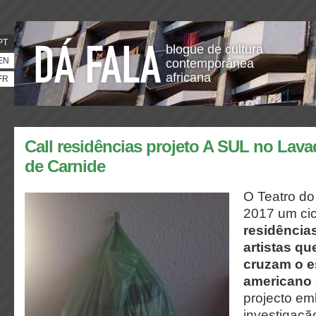
PT
blogue de cultura
EN
contemporânea
africana
FR
Call residências projeto A SUL no Lav
de Carnide
O Teatro do
2017 um ci
residência
artistas q
cruzam o e
americano
projecto em
investigaçã