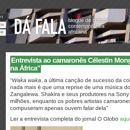
PT
blogue de cultura
EN
contemporânea
africana
FR
Entrevista ao camaronês Célestin Monga
na África"
“
Waka waka
, a última canção de sucesso da co
nada mais é que uma reprise de uma música d
Zangalewa. Shakira e seus produtores na Son
milhões, enquanto os pobres artistas camarone
compuseram apenas ouvem falar dela”
Ler a entrevista completa do jornal O Globo
aqu