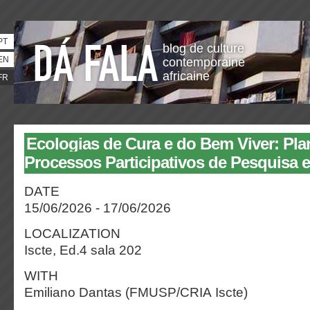
PT
blog de culture
EN
contemporaine
africaine
FR
Ecologias de Cura e do Bem Viver: Pla
Processos Participativos de Pesquisa
DATE
15/06/2026 - 17/06/2026
LOCALIZATION
Iscte, Ed.4 sala 202
WITH
Emiliano Dantas (FMUSP/CRIA Iscte)