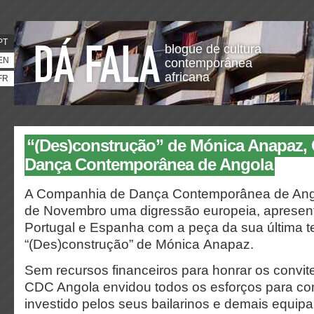
PT
blogue de cultura
EN
contemporânea
africana
FR
“(Des)construção” de Mónica Anapaz,
Dança Contemporânea de Angola
A Companhia de Dança Contemporânea de Ango
de Novembro uma digressão europeia, aprese
Portugal e Espanha com a peça da sua última 
“(Des)construção” de Mónica Anapaz.
Sem recursos financeiros para honrar os convit
CDC Angola envidou todos os esforços para co
investido pelos seus bailarinos e demais equip