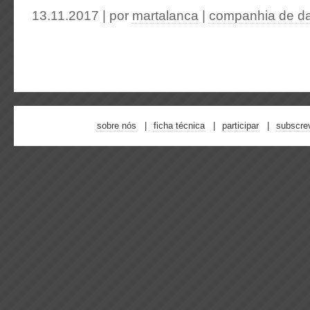
13.11.2017 | por
martalanca
|
companhia de d
sobre nós
ficha técnica
participar
subscre