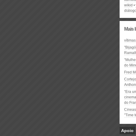
wikid
diálog
Mais 
vítimas
"Bijag
Ramal
“Mulhe
do Minu
Fred M
Cortejo
Anthon
“Era u
cinema 
do Fra
Cineas
"Time 
Apoio