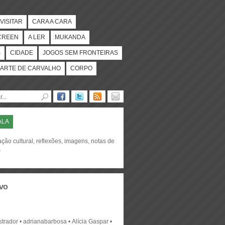
VISITAR
CARA A CARA
CREEN
A LER
MUKANDA
S
CIDADE
JOGOS SEM FRONTEIRAS
ARTE DE CARVALHO
CORPO
ALA
ção cultural, reflexões, imagens, notas de
m
vo
strador
adrianabarbosa
Alícia Gaspar