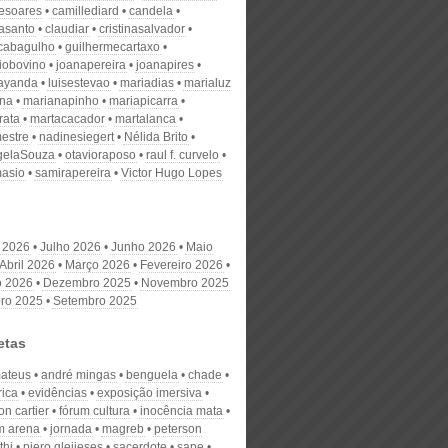
desoares
camillediard
candela
nasanto
claudiar
cristinasalvador
scabagulho
guilhermecartaxo
iobovino
joanapereira
joanapires
ayanda
luisestevao
mariadias
marialuz
ana
marianapinho
mariapicarra
rata
martacacador
martalanca
estre
nadinesiegert
Nélida Brito
gelaSouza
otavioraposo
raul f. curvelo
masio
samirapereira
Victor Hugo Lopes
 2026
Julho 2026
Junho 2026
Maio
Abril 2026
Março 2026
Fevereiro 2026
o 2026
Dezembro 2025
Novembro 2025
ro 2025
Setembro 2025
etas
mateus
andré mingas
benguela
chade
rica
evidências
exposição imersiva
on cartier
fórum cultura
inocência mata
m arena
jornada
magreb
peterson
hi
piero gleijeses
sacerdote
sape