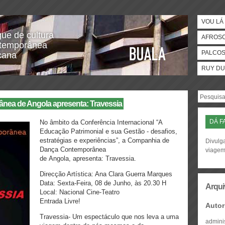
VOU LÁ 
gue de cultura
AFROS
temporânea
PALCO
icana
RUY DU
ea de Angola apresenta: Travessia
DÁ F
No âmbito da Conferência Internacional “A
Educação Patrimonial e sua Gestão - desafios,
estratégias e experiências”, a Companhia de
Divulga
Dança Contemporânea
viage
de Angola, apresenta: Travessia.
Direcção Artística: Ana Clara Guerra Marques
Data: Sexta-Feira, 08 de Junho, às 20.30 H
Arqui
Local: Nacional Cine-Teatro
Entrada Livre!
Autor
Travessia- Um espectáculo que nos leva a uma
admini