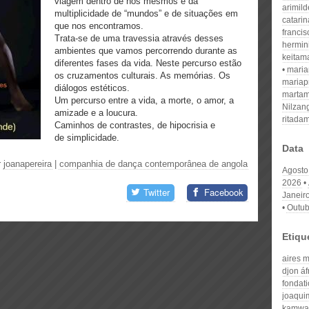
viagem dentro de nós mesmos e da
arimil
multiplicidade de “mundos” e de situações em
catari
que nos encontramos.
franci
Trata-se de uma travessia através desses
hermin
ambientes que vamos percorrendo durante as
keitam
diferentes fases da vida. Neste percurso estão
mari
os cruzamentos culturais. As memórias. Os
mariap
diálogos estéticos.
martam
Um percurso entre a vida, a morte, o amor, a
Nilzan
amizade e a loucura.
ritada
Caminhos de contrastes, de hipocrisia e
de simplicidade.
Data
r
joanapereira
|
companhia de dança contemporânea de angola
Agosto
2026
Twitter
Facebook
Janeir
Outub
Etiqu
aires 
djon áf
fondati
joaqui
kamwat