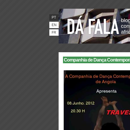
PT
blo
EN
con
afr
FR
Companhia de Dança Contemporân