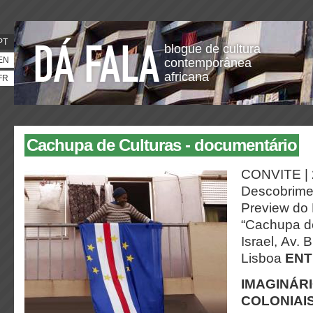
PT
blogue de cultura
EN
contemporânea
africana
FR
Cachupa de Culturas - documentário
CONVITE | 2
Descobrime
Preview do
“Cachupa d
Israel, Av. 
Lisboa
ENT
IMAGINÁRI
COLONIAIS