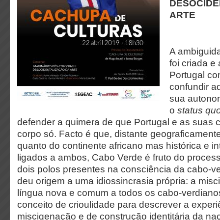
DESOCIDE
ARTE
A ambiguid
foi criada e
Portugal com
confundir a
sua autono
o
status qu
defender a quimera de que Portugal e as suas 
corpo só. Facto é que, distante geograficamente
quanto do continente africano mas histórica e i
ligados a ambos, Cabo Verde é fruto do proces
dois polos presentes na consciência da cabo-v
deu origem a uma idiossincrasia própria: a mi
língua nova e comum a todos os cabo-verdianos, 
conceito de crioulidade para descrever a experi
miscigenação e de construção identitária da naç