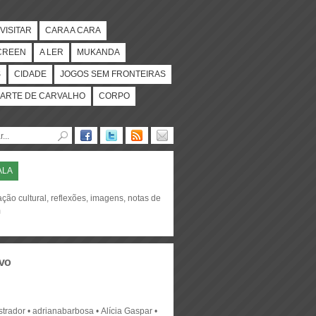
VISITAR
CARA A CARA
CREEN
A LER
MUKANDA
S
CIDADE
JOGOS SEM FRONTEIRAS
ARTE DE CARVALHO
CORPO
ALA
ção cultural, reflexões, imagens, notas de
m
vo
strador
adrianabarbosa
Alícia Gaspar