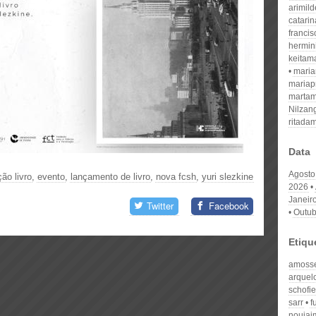
arimil
catari
franci
hermin
keitam
mari
mariap
martam
Nilzan
ritada
Data
Agosto
ão livro
,
evento
,
lançamento de livro
,
nova fcsh
,
yuri slezkine
2026
Janeir
Twitter
Facebook
Outub
Etiqu
amoss
arquel
schofi
sarr
f
noujai