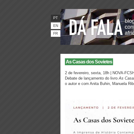
PT
blo
EN
con
afr
FR
As Casas dos Sovietes
2 de fevereiro, sexta, 18h | NOVA-FCSH
Debate de lançamento do livro
As Casa
o autor e com Anita Buhin, Manuela Rib