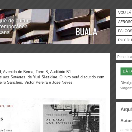
VOU LÁ 
gue de cultura
AFROS
temporânea
PALCO
icana
RUY DU
DÁ F
, Avenida de Berna, Torre B, Auditório B1
s dos Sovietes
, de
Yuri Slezkine
. O livro será discutido com
eiro Sanches, Victor Pereira e José Neves.
Divulga
viage
Arqui
Autor
admini