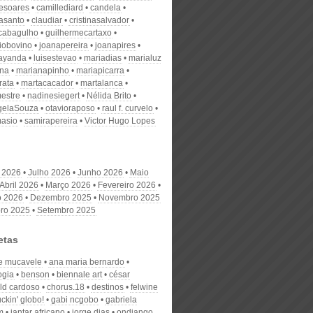
desoares
camillediard
candela
nasanto
claudiar
cristinasalvador
scabagulho
guilhermecartaxo
iobovino
joanapereira
joanapires
ayanda
luisestevao
mariadias
marialuz
ana
marianapinho
mariapicarra
rata
martacacador
martalanca
estre
nadinesiegert
Nélida Brito
gelaSouza
otavioraposo
raul f. curvelo
masio
samirapereira
Victor Hugo Lopes
 2026
Julho 2026
Junho 2026
Maio
Abril 2026
Março 2026
Fevereiro 2026
o 2026
Dezembro 2025
Novembro 2025
ro 2025
Setembro 2025
etas
e mucavele
ana maria bernardo
ogia
benson
biennale art
césar
eld cardoso
chorus.18
destinos
felwine
uckin' globo!
gabi ncgobo
gabriela
m
jantar africano
jorge dias
ondjango