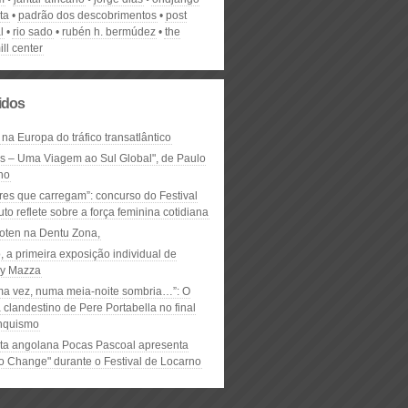
ta
padrão dos descobrimentos
post
l
rio sado
rubén h. bermúdez
the
ll center
lidos
 na Europa do tráfico transatlântico
ós – Uma Viagem ao Sul Global", de Paulo
ho
res que carregam”: concurso do Festival
to reflete sobre a força feminina cotidiana
oten na Dentu Zona,
, a primeira exposição individual de
y Mazza
ma vez, numa meia-noite sombria…”: O
clandestino de Pere Portabella no final
nquismo
ta angolana Pocas Pascoal apresenta
to Change" durante o Festival de Locarno