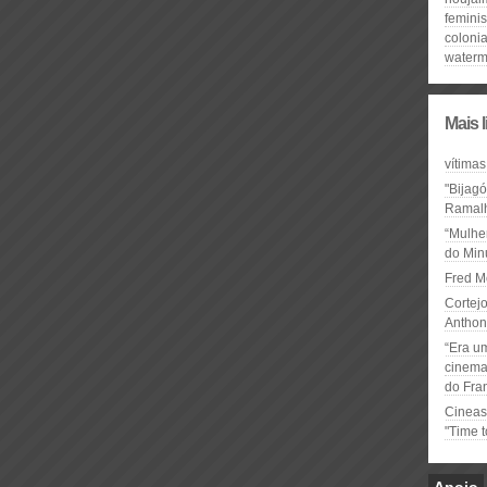
feminis
colonia
watermi
Mais 
vítimas
"Bijag
Ramal
“Mulhe
do Minu
Fred M
Cortejo
Anthon
“Era u
cinema 
do Fra
Cineas
"Time 