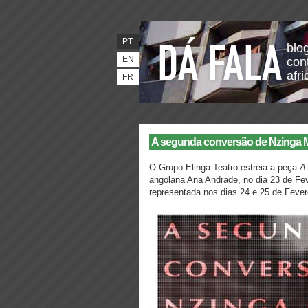
PT
blo
EN
con
afr
FR
A segunda conversão de Nzinga M
O Grupo Elinga Teatro estreia a peça
A
angolana Ana Andrade, no dia 23 de Fe
representada nos dias 24 e 25 de Fever