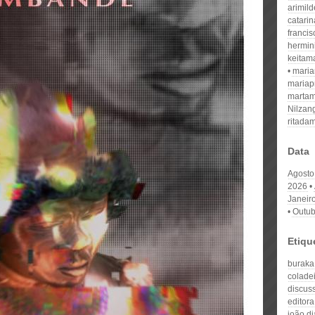
arimil
catari
franci
hermin
keitam
mari
mariap
martam
Nilzan
ritada
Data
Agosto
2026
Janeir
Outub
Etiqu
buraka
colade
discus
editora
joão di