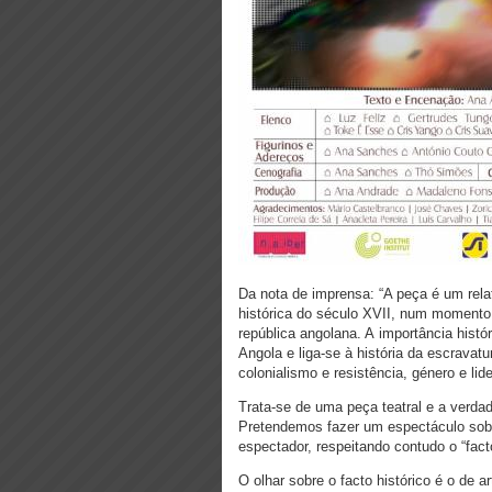
Da nota de imprensa: “A peça é um relat
histórica do século XVII, num momento d
república angolana. A
importância histó
Angola e liga-se à história da escrav
colonialismo e resistência, género e lide
Trata-se de uma peça teatral e a verda
Pretendemos fazer um espectáculo sobre
espectador, respeitando contudo o “fact
O olhar sobre o facto histórico é o de 