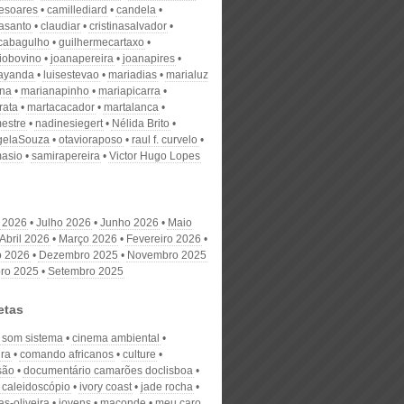
desoares
camillediard
candela
nasanto
claudiar
cristinasalvador
scabagulho
guilhermecartaxo
iobovino
joanapereira
joanapires
ayanda
luisestevao
mariadias
marialuz
ana
marianapinho
mariapicarra
rata
martacacador
martalanca
estre
nadinesiegert
Nélida Brito
gelaSouza
otavioraposo
raul f. curvelo
masio
samirapereira
Victor Hugo Lopes
 2026
Julho 2026
Junho 2026
Maio
Abril 2026
Março 2026
Fevereiro 2026
o 2026
Dezembro 2025
Novembro 2025
ro 2025
Setembro 2025
etas
 som sistema
cinema ambiental
ira
comando africanos
culture
são
documentário camarões doclisboa
 caleidoscópio
ivory coast
jade rocha
as-oliveira
jovens
maconde
meu caro