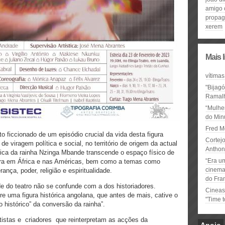
amigo 
propa
xerem
Mais 
vítimas
"Bijag
Ramal
“Mulhe
do Minu
Fred M
o ficcionado de um episódio crucial da vida desta figura
Cortejo
e viragem política e social, no território de origem da actual
Anthon
rica da rainha Nzinga Mbande transcende o espaço físico de
“Era u
atura em África e nas Américas, bem como a temas como
cinema 
rança, poder, religião e espiritualidade.
do Fra
de do teatro não se confunde com a dos historiadores.
Cineas
 uma figura histórica angolana, que antes de mais, cative o
"Time 
o histórico” da conversão da rainha”.
artistas e criadores que reinterpretam as acções da