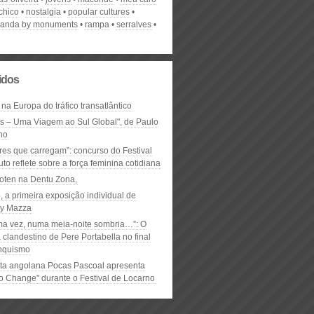
chico
nostalgia
popular cultures
ganda by monuments
rampa
serralves
lidos
 na Europa do tráfico transatlântico
ós – Uma Viagem ao Sul Global", de Paulo
ho
res que carregam”: concurso do Festival
to reflete sobre a força feminina cotidiana
oten na Dentu Zona,
, a primeira exposição individual de
y Mazza
ma vez, numa meia-noite sombria…”: O
clandestino de Pere Portabella no final
nquismo
ta angolana Pocas Pascoal apresenta
to Change" durante o Festival de Locarno