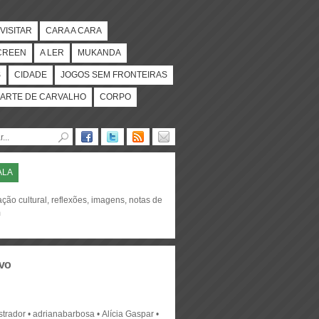
VISITAR
CARA A CARA
CREEN
A LER
MUKANDA
S
CIDADE
JOGOS SEM FRONTEIRAS
ARTE DE CARVALHO
CORPO
ALA
ção cultural, reflexões, imagens, notas de
m
vo
strador
adrianabarbosa
Alícia Gaspar