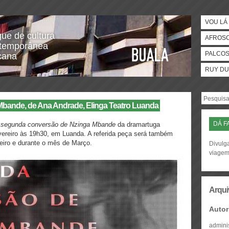
VOU LÁ 
gue de cultura
AFROS
temporânea
PALCO
icana
RUY DU
bande, de Ana Andrade, Elinga Teatro Luanda
DÁ F
 segunda conversão de Nzinga Mbande
da dramartuga
vereiro às 19h30, em Luanda. A referida peça será também
eiro e durante o mês de Março.
Divulga
viage
Arqui
Autor
admini