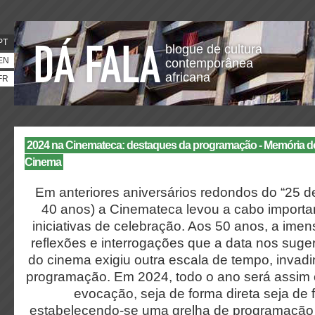
PT
blogue de cultura
EN
contemporânea
africana
FR
2024 na Cinemateca: destaques da programação - Memória d
Cinema
Em anteriores aniversários redondos do “25 de 
40 anos) a Cinemateca levou a cabo importan
iniciativas de celebração. Aos 50 anos, a ime
reflexões e interrogações que a data nos sugere
do cinema exigiu outra escala de tempo, invadi
programação. Em 2024, todo o ano será assim 
evocação, seja de forma direta seja de f
estabelecendo-se uma grelha de programação 