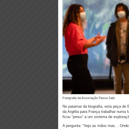
fotografia da Associação Passa Sabi
No patamar da biografia, esta peça de B
da Argélia para França trabalhar numa 
ficou “preso” a um sistema de exploraçã
A pergunta: “Vejo as mãos mas… Onde é