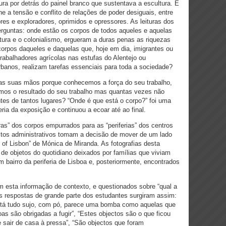
ra por detrás do painel branco que sustentava a escultura. É
e a tensão e conflito de relações de poder desiguais, entre
res e exploradores, oprimidos e opressores. As leituras dos
rguntas: onde estão os corpos de todos aqueles e aquelas
ura e o colonialismo, ergueram a duras penas as riquezas
orpos daqueles e daquelas que, hoje em dia, imigrantes ou
 trabalhadores agrícolas nas estufas do Alentejo ou
rbanos, realizam tarefas essenciais para toda a sociedade?
as suas mãos porque conhecemos a força do seu trabalho,
s o resultado do seu trabalho mas quantas vezes não
ntes de tantos lugares? “Onde é que está o corpo?” foi uma
ria da exposição e continuou a ecoar até ao final.
s” dos corpos empurrados para as “periferias” dos centros
ctos administrativos tomam a decisão de mover de um lado
 of Lisbon” de Mónica de Miranda. As fotografias desta
s de objetos do quotidiano deixados por famílias que viviam
bairro da periferia de Lisboa e, posteriormente, encontrados
 esta informação de contexto, e questionados sobre “qual a
 as respostas de grande parte dos estudantes surgiram assim:
“Está tudo sujo, com pó, parece uma bomba como aquelas que
as são obrigadas a fugir”, “Estes objectos são o que ficou
 sair de casa à pressa”, “São objectos que foram