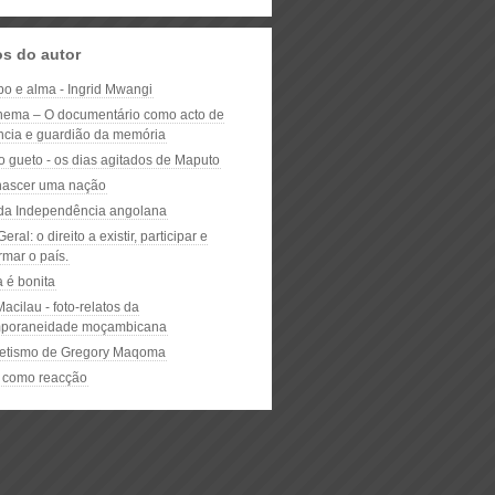
os do autor
po e alma - Ingrid Mwangi
ema – O documentário como acto de
ência e guardião da memória
o gueto - os dias agitados de Maputo
nascer uma nação
 da Independência angolana
eral: o direito a existir, participar e
rmar o país.
 é bonita
acilau - foto-relatos da
mporaneidade moçambicana
retismo de Gregory Maqoma
 como reacção