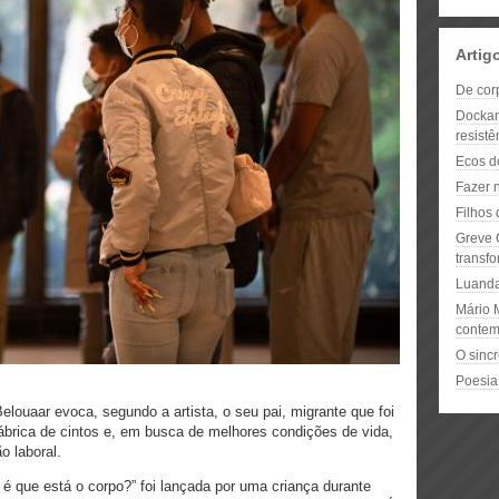
Artig
De cor
Dockan
resist
Ecos d
Fazer 
Filhos
Greve G
transfo
Luanda
Mário M
conte
O sinc
Poesia
elouaar evoca, segundo a artista, o seu pai, migrante que foi
fábrica de cintos e, em busca de melhores condições de vida,
o laboral.
 que está o corpo?” foi lançada por uma criança durante