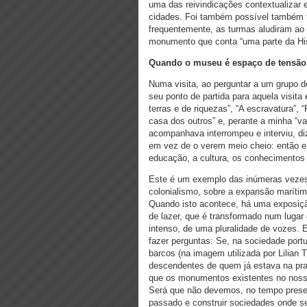
uma das reivindicações contextualizar 
cidades. Foi também possível também t
frequentemente, as turmas aludiram a
monumento que conta “uma parte da His
Quando o museu é espaço de tensão 
Numa visita, ao perguntar a um grupo de
seu ponto de partida para aquela visita
terras e de riquezas”, “A escravatura”, 
casa dos outros” e, perante a minha “v
acompanhava interrompeu e interviu, d
em vez de o verem meio cheio: então e 
educação, a cultura, os conhecimentos
Este é um exemplo das inúmeras vezes 
colonialismo, sobre a expansão marítima,
Quando isto acontece, há uma exposiç
de lazer, que é transformado num lugar 
intenso, de uma pluralidade de vozes. 
fazer perguntas: Se, na sociedade por
barcos (na imagem utilizada por Lilia
descendentes de quem já estava na praia
que os monumentos existentes no nosso
Será que não devemos, no tempo prese
passado e construir sociedades onde se