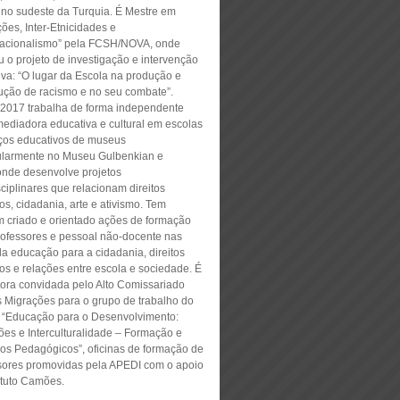
 no sudeste da Turquia. É Mestre em
ões, Inter-Etnicidades e
acionalismo” pela FCSH/NOVA, onde
u o projeto de investigação e intervenção
iva: “O lugar da Escola na produção e
ução de racismo e no seu combate”.
2017 trabalha de forma independente
ediadora educativa e cultural em escolas
iços educativos de museus
cularmente no Museu Gulbenkian e
nde desenvolve projetos
sciplinares que relacionam direitos
s, cidadania, arte e ativismo. Tem
 criado e orientado ações de formação
rofessores e pessoal não-docente nas
da educação para a cidadania, direitos
s e relações entre escola e sociedade. É
tora convidada pelo Alto Comissariado
s Migrações para o grupo de trabalho do
o “Educação para o Desenvolvimento:
ões e Interculturalidade – Formação e
os Pedagógicos”, oficinas de formação de
sores promovidas pela APEDI com o apoio
ituto Camões.