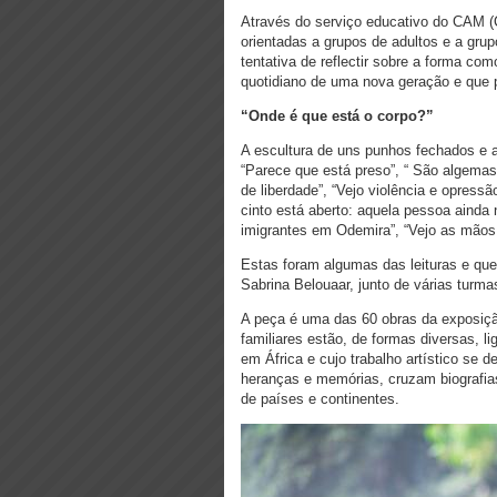
Através do serviço educativo do CAM (Ce
orientadas a grupos de adultos e a grup
tentativa de reflectir sobre a forma c
quotidiano de uma nova geração e que 
“Onde é que está o corpo?”
A escultura de uns punhos fechados e a
“Parece que está preso”, “ São algemas”
de liberdade”, “Vejo violência e opressã
cinto está aberto: aquela pessoa ainda 
imigrantes em Odemira”, “Vejo as mão
Estas foram algumas das leituras e ques
Sabrina Belouaar, junto de várias turm
A peça é uma das 60 obras da exposição
familiares estão, de formas diversas, l
em África e cujo trabalho artístico se 
heranças e memórias, cruzam biografias,
de países e continentes.