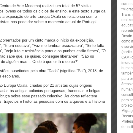
curdos
ntro de Arte Moderna) realizei um total de 57 visitas
“Migraç
os jovens de todos os ciclos de ensino, e este texto surge da
Transn
omo a exposição de arte Europa Oxalá se relacionou com o
realizo
pistas nos pode dar sobre o momento actual de Portugal.
educat
reprod
Desde 
correntados por um cinto marca o início da exposição.
como m
, “É um escravo”, “Faz-me lembrar escravatura”, “Sinto falta
e serv
o”, “Vejo luta e resistência porque os punhos estão firmes”, “O
(parti
não sabe que, se quiser, consegue libertar-se”, “São os
CAM) o
s de alguém mas… Onde é que está o corpo?”
interdi
humano
tões suscitadas pela obra “Dada” (significa “Pai”), 2018, de
também
as escolares.
para p
áreas 
 Europa Oxalá, criadas por 21 artistas cujas origens
humano
igadas às antigas colónias portuguesas, francesas e belgas
consul
debruça sobre esse passado colectivo. As obras reflectem
para a
 trajectos e histórias pessoais com os arquivos e a História
projet
Migraç
Recurs
Profes
do Inst