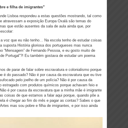
re e filha de imigrantes”
nde Lisboa respondeu a estas questões mostrando, tal como
que atravessam a exposição Europa Oxalá são temas do
mas que estão ausentes da sala de aula ainda que, por
 escolar:
é a voz que eu não tenho… Na escola tenho de estudar coisas
suposta História gloriosa dos portugueses mas nunca
o “Mensagem” de Fernando Pessoa, e eu gosto muito de
 de Portugal”?! Eu também gostava de estudar um poema
os de parar de falar sobre escravatura e colonialismo porque
e é do passado? Não é por causa da escravatura que eu tive
ufocado pelo joelho de um polícia? Não é por causa da
do estragado com produtos químicos porque achavam feio e
 Não é por causa da escravatura que a minha mãe é imigrante
as coisas de que estamos a falar aqui porque, quando põe a
dela é chegar ao fim do mês e pagar as contas? Sabes o que
Artes mas sou pobre e filha de imigrantes, e por isso ainda