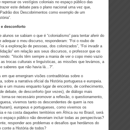
e repensar os vestígios coloniais no espaço público das
razer este debate para o plano nacional uma vez que,
o Padrão dos Descobrimentos como exemplo de um
tória”.
e desconforto
 alunos se sabiam o que é “colonialismo” para tentar aferir do
 e adequar o meu discurso, responderam: “Foi o roubo de
“Foi a exploração de pessoas, dos colonizados”, “Foi invadir a
alidação” em relação aos seus discursos, o professor que os
izendo: “Vocês têm sempre a mania de ver o copo meio vazio
as trocas culturais e linguísticas, as missões que levámos, a
 e saberes que não havia lá…?”.
em que emergiram visões contraditórias sobre o
 sobre a narrativa oficial da História portuguesa e europeia.
ão e um museu enquanto lugar de encontro, de conhecimento,
de debate, de desconforto (por vezes), de diálogo mais
E torna-se necessário promover a reflexão, o questionamento,
tuguesa, vivemos tanto os descendentes de quem ia nos
n Thuram), europeus e portugueses, como vivemos os
 e na costa daqueles territórios em África ou no Brasil, será
 espaço público não deveriam incluir todas as perspectivas?
nte, responder aos problemas e desafios que herdámos do
 conte a História de todos?