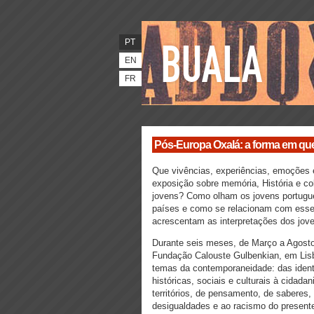
PT
EN
FR
Pós-Europa Oxalá: a forma em qu
Que vivências, experiências, emoções 
exposição sobre memória, História e co
jovens? Como olham os jovens portugue
países e como se relacionam com esse
acrescentam as interpretações dos jov
Durante seis meses, de Março a Agosto
Fundação Calouste Gulbenkian, em Lisb
temas da contemporaneidade: das identi
históricas, sociais e culturais à cidada
territórios, de pensamento, de saberes,
desigualdades e ao racismo do present