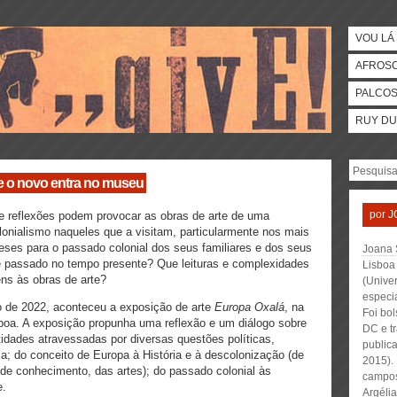
VOU LÁ 
AFROS
PALCO
RUY DU
e o novo entra no museu
por
J
e reflexões podem provocar as obras de arte de uma
lonialismo naqueles que a visitam, particularmente nos mais
ses para o passado colonial dos seus familiares e dos seus
Joana 
 passado no tempo presente? Que leituras e complexidades
Lisboa 
ens às obras de arte?
(Unive
especi
 de 2022, aconteceu a exposição de arte
Europa Oxalá
, na
Foi bo
oa. A exposição propunha uma reflexão e um diálogo sobre
DC e t
dades atravessadas por diversas questões políticas,
public
nia; do conceito de Europa à História e à descolonização (de
2015).
 de conhecimento, das artes); do passado colonial às
campos
e.
Argélia