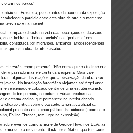
e vieram nos barcos”.
e início em Fevereiro, pouco antes da abertura da exposição
estabelecer o paralelo entre esta obra de arte e o momento
a televisão e na internet.
al, o impacto directo na vida das populações de decisões
quem habita os “bairros sociais” nas “periferias” das
oria, constituída por migrantes, africanos, afrodescendentes
mas que esta obra de arte suscitou.
s ele está sempre presente”, “Não conseguimos fugir ao que
der o passado mas ele continua à espreita. Mais vale
”, foram algumas das reações que a observação da obra
Trou
os jovens. Na instalação fotográfica viajamos até Argel onde
intervencionado e colocado dentro de uma estrutura-túmulo
sagem do tempo abriu, no entanto, várias brechas na
r a estátua original que permanece no interior abrindo
eflexão crítica sobre o passado, a narrativa oficial da
olonial presentes no espaço público das cidades (sobre este
ho, Falling Thrones, tem lugar na exposição).
to sobre eventos como a morte de George Floyd nos EUA, as
do o mundo e o movimento Black Lives Matter, que tem como