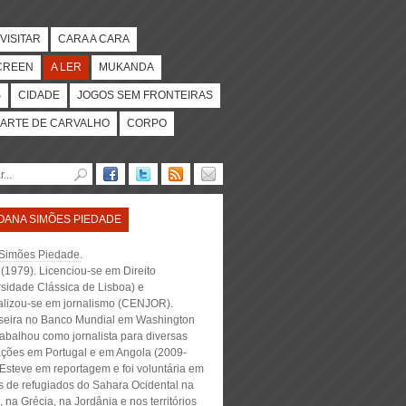
VISITAR
CARA A CARA
CREEN
A LER
MUKANDA
S
CIDADE
JOGOS SEM FRONTEIRAS
ARTE DE CARVALHO
CORPO
OANA SIMÕES PIEDADE
Simões Piedade
.
(1979). Licenciou-se em Direito
rsidade Clássica de Lisboa) e
alizou-se em jornalismo (CENJOR).
lseira no Banco Mundial em Washington
rabalhou como jornalista para diversas
ações em Portugal e em Angola (2009-
 Esteve em reportagem e foi voluntária em
 de refugiados do Sahara Ocidental na
, na Grécia, na Jordânia e nos territórios