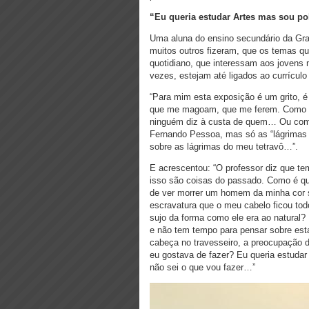
“Eu queria estudar Artes mas sou pob
Uma aluna do ensino secundário da Gra
muitos outros fizeram, que os temas 
quotidiano, que interessam aos jovens 
vezes, estejam até ligados ao currículo
“Para mim esta exposição é um grito, 
que me magoam, que me ferem. Como a 
ninguém diz à custa de quem… Ou com
Fernando Pessoa, mas só as “lágrimas
sobre as lágrimas do meu tetravô…”.
E acrescentou: “O professor diz que tem
isso são coisas do passado. Como é qu
de ver morrer um homem da minha cor s
escravatura que o meu cabelo ficou to
sujo da forma como ele era ao natural?
e não tem tempo para pensar sobre est
cabeça no travesseiro, a preocupação 
eu gostava de fazer? Eu queria estudar 
não sei o que vou fazer…”