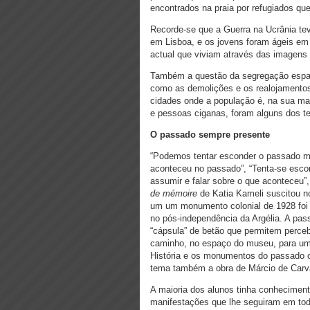
encontrados na praia por refugiados qu
Recorde-se que a Guerra na Ucrânia tev
em Lisboa, e os jovens foram ágeis em 
actual que viviam através das imagens n
Também a questão da segregação espaci
como as demolições e os realojamentos, 
cidades onde a população é, na sua mai
e pessoas ciganas, foram alguns dos te
O passado sempre presente
“Podemos tentar esconder o passado ma
aconteceu no passado”, “Tenta-se escon
assumir e falar sobre o que aconteceu
de mémoire
de Katia Kameli suscitou n
um um monumento colonial de 1928 foi 
no pós-independência da Argélia. A pas
“cápsula” de betão que permitem percebe
caminho, no espaço do museu, para uma r
História e os monumentos do passado c
tema também a obra de Márcio de Carval
A maioria dos alunos tinha conhecimen
manifestações que lhe seguiram em to