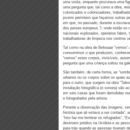
uma visita, enquanto procurava uma figu
uma pergunta que, tal como a obra, reún
colonizados e colonizadores, trabalhado
jovens permitem que façamos outras pe
em que, no passado, durante a escravat
dos países europeus ?; onde estão os c
nacionais explorados, operários fabris,
trabalhadoras de limpeza nos centros u
Tal como na obra de Belouaar “vemos” 
consumimos o que produzem, conhecemo
“vemos” estes corpos, invisíveis, ause
pergunta que uma criança soltou na gale
São também, de certa forma, as “sombra
urbanos ou os corpos sobre os quais a
para o outro, que surgem na obra “Tales
instalação fotográfica (e sonora) são a
em seis casas que foram demolidas num 
e fotografados pela artista.
Perante a observação das imagens, sem
história que ali estava a ser contada”,
“Isto faz-me lembrar os refugiados”, 
destroem prédios na Ucrânia e as pesso
para trás quando as pessoas tiveram de