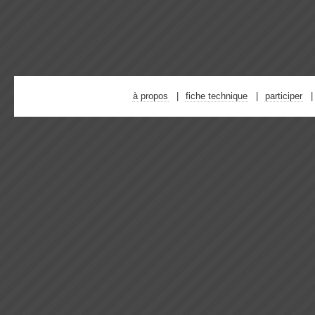
à propos
fiche technique
participer