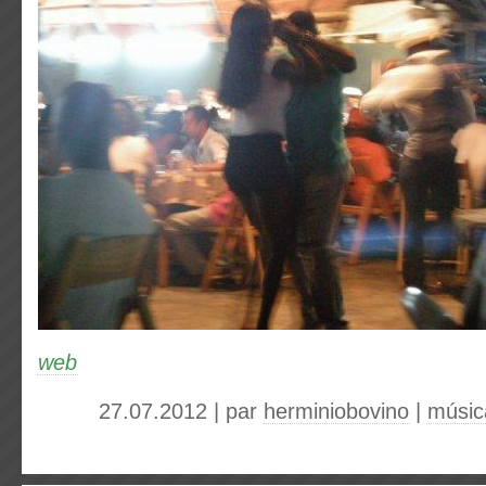
web
27.07.2012 | par
herminiobovino
|
músic