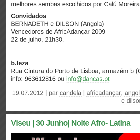
melhores sembas escolhidos por Calú Moreira
Convidados
BERNADETH e DILSON (Angola)
Vencedores de AfricAdançar 2009
22 de julho, 21h30.
b.leza
Rua Cintura do Porto de Lisboa, armazém b (
info: 963612816 ou
info@dancas.pt
19.07.2012 | par
candela
|
africadançar
,
ango
e dilso
Viseu | 30 Junho| Noite Afro- Latina