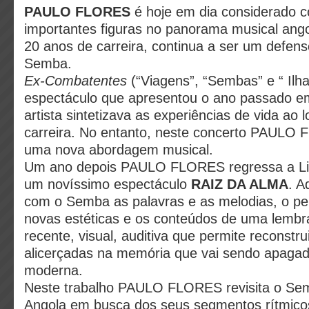
PAULO FLORES
é hoje em dia considerado
importantes figuras no panorama musical ang
20 anos de carreira, continua a ser um defens
Semba.
Ex-Combatentes
(“Viagens”, “Sembas” e “ Ilhas
espectáculo que apresentou o ano passado e
artista sintetizava as experiências de vida ao 
carreira. No entanto, neste concerto PAULO 
uma nova abordagem musical.
Um ano depois PAULO FLORES regressa a Li
um novíssimo espectáculo
RAIZ DA ALMA
. A
com o Semba as palavras e as melodias, o p
novas estéticas e os conteúdos de uma lembran
recente, visual, auditiva que permite reconstru
alicerçadas na memória que vai sendo apaga
moderna.
Neste trabalho PAULO FLORES revisita o Semb
Angola em busca dos seus segmentos rítmicos