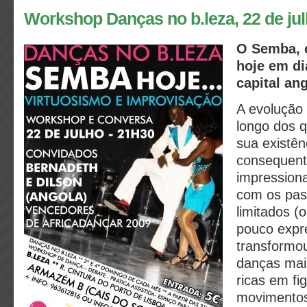
Workshop Danças no b.leza, 22 de ju
O Semba, 
hoje em di
capital an
A evolução
longo dos 
sua existênc
consequen
impression
com os pas
limitados (
pouco expr
transformo
danças mais
ricas em fi
movimentos