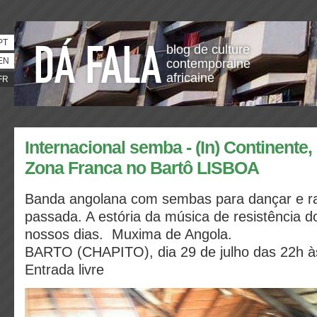
PT
blog de culture
EN
contemporaine
africaine
FR
Internacional semba - (In) Continente
Zona Franca no Bartô LISBOA
Banda angolana com sembas para dançar e ra
passada. A estória da música de resistência 
nossos dias. Muxima de Angola.
BARTO (CHAPITO), dia 29 de julho das 22h à
Entrada livre