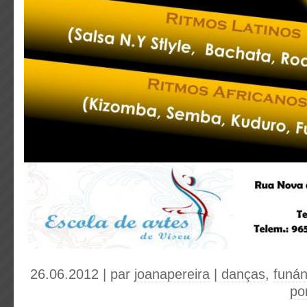
26.06.2012 | par
joanapereira
|
danças
,
funá
po