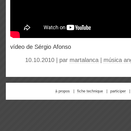
vídeo de Sérgio Afonso
10.10.2010 | par
martalanca
|
música an
à propos
fiche technique
participer