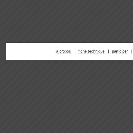
à propos
fiche technique
participer