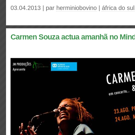
03.04.2013 | par
herminiobovino
|
áfrica do sul
Carmen Souza actua amanhã no Mind