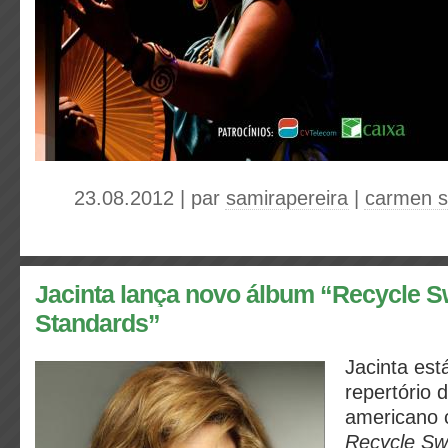
23.08.2012 | par
samirapereira
|
carmen 
Jacinta lança novo álbum “Recycle S
Standards”
Jacinta est
repertório 
americano 
Recycle Sw