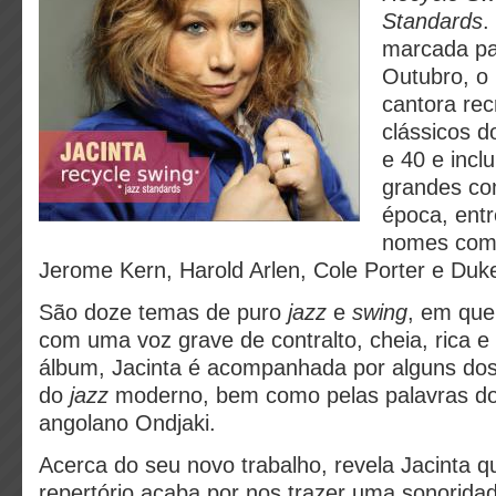
Standards
.
marcada par
Outubro, o
cantora rec
clássicos 
e 40 e incl
grandes co
época, entr
nomes como
Jerome Kern, Harold Arlen, Cole Porter e Duke
São doze temas de puro
jazz
e
swing
, em que
com uma voz grave de contralto, cheia, rica e
álbum, Jacinta é acompanhada por alguns do
do
jazz
moderno, bem como pelas palavras do
angolano Ondjaki.
Acerca do seu novo trabalho, revela Jacinta q
repertório acaba por nos trazer uma sonorida