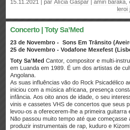
15.11.2021 | par
Alícia Gaspar
|
amiri baraka
,
leroi
Concerto | Toty Sa’Med
23 de Novembro -
Sons Em Trânsito
(Aveir
25 de Novembro - Vodafone Mexefest
(Lis
Toty Sa’Med
Cantor, compositor e multi-instr
em Luanda em 1989. É um dos artistas de cu
Angolana.
As suas influências vão do Rock Psicadélico 
iniciou com a música africana, presença cons
infância. Aos oito anos de idade, o seu intere
vinis e cassetes VHS de concertos que seus p
levou-os a oferecerem-lhe a primeira guitarra 
Não passou muito tempo até que começasse 
produzir instrumentais de rap, kuduro e Kizo