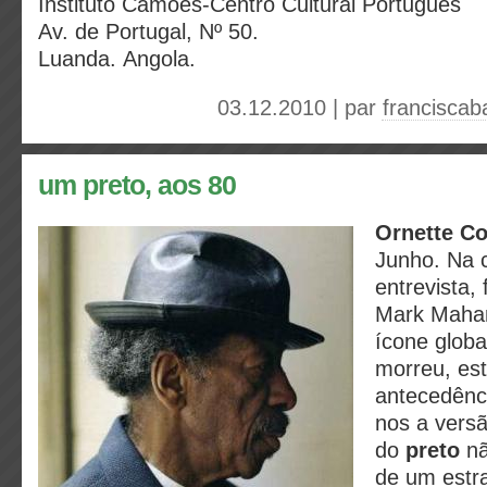
Instituto Camões-Centro Cultural Português
Av. de Portugal, Nº 50.
Luanda. Angola.
03.12.2010 | par
franciscab
um preto, aos 80
Ornette C
Junho. Na c
entrevista,
Mark Mahan
ícone globa
morreu, es
antecedênc
nos a versã
do
preto
nã
de um estr