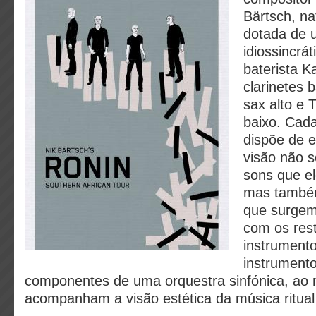
Bärtsch, na
dotada de
idiossincrá
baterista K
clarinetes 
sax alto e 
baixo. Cad
dispõe de 
visão não 
sons que el
mas també
que surgem
com os res
instrumento
instrument
componentes de uma orquestra sinfónica, a
acompanham a visão estética da música ritual