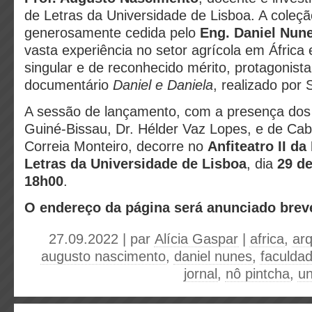
de Letras da Universidade de Lisboa. A coleçã
generosamente cedida pelo
Eng. Daniel Nun
vasta experiência no setor agrícola em África e
singular e de reconhecido mérito, protagonist
documentário
Daniel e Daniela
, realizado por 
A sessão de lançamento, com a presença dos
Guiné-Bissau, Dr. Hélder Vaz Lopes, e de Cab
Correia Monteiro, decorre no
Anfiteatro II d
Letras da Universidade de Lisboa
, dia
29 d
18h00
.
O endereço da página será anunciado brev
27.09.2022 | par
Alícia Gaspar
|
africa
,
arq
augusto nascimento
,
daniel nunes
,
faculdad
jornal
,
nô pintcha
,
un