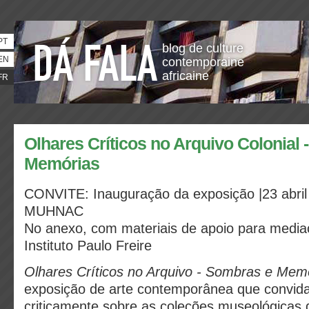
PT
blog de culture
EN
contemporaine
africaine
FR
Olhares Críticos no Arquivo Colonial
Memórias
CONVITE: Inauguração da exposição |23 abril
MUHNAC
No anexo, com materiais de apoio para mediaç
Instituto Paulo Freire
Olhares Críticos no Arquivo - Sombras e Mem
exposição de arte contemporânea que convida a
criticamente sobre as coleções museológicas d