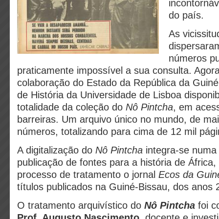
incontornáv
do país.
As vicissitu
dispersara
números pu
praticamente impossível a sua consulta. Agor
colaboração do Estado da República da Guiné
de História da Universidade de Lisboa disponib
totalidade da coleção do
Nô Pintcha
, em aces
barreiras. Um arquivo único no mundo, de ma
números, totalizando para cima de 12 mil pági
A digitalização do
Nô Pintcha
integra-se numa 
publicação de fontes para a história de África
processo de tratamento o jornal
Ecos da Guin
títulos publicados na Guiné-Bissau, dos anos 
O tratamento arquivístico do
Nô Pintcha
foi c
Prof. Augusto Nascimento
, docente e inves