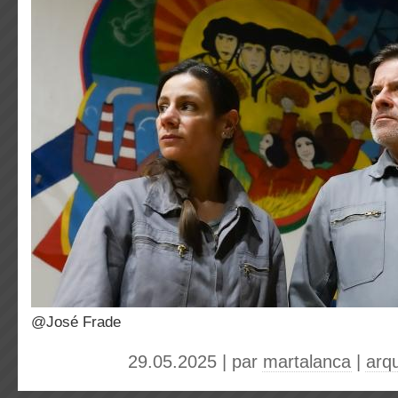
@José Frade
29.05.2025 | par
martalanca
|
arq