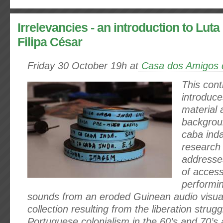
Irrelevancies - an introduction to Lut
Filipa César
Friday 30 October 19h at
Casa dos Amigos 
This cont
introduc
material
backgrou
caba ind
research 
addresses
of acces
performi
sounds from an eroded Guinean audio visual
collection resulting from the liberation strugg
Portuguese colonialism in the 60’s and 70’s a