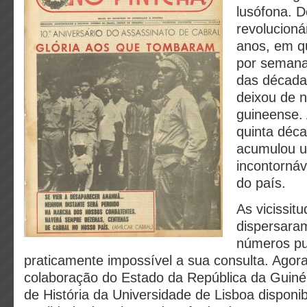
lusófona. D
revolucioná
anos, em q
por semana,
das década
deixou de n
guineense.
quinta déca
acumulou u
incontornáv
do país.
As vicissitu
dispersara
números pu
praticamente impossível a sua consulta. Agor
colaboração do Estado da República da Guiné
de História da Universidade de Lisboa disponib