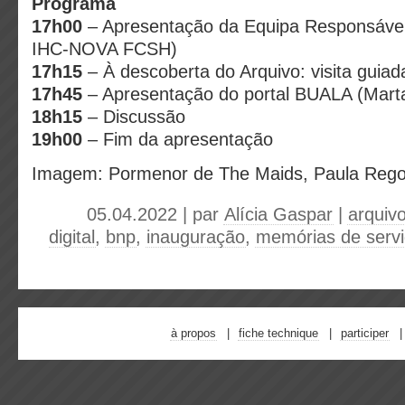
Programa
17h00
– Apresentação da Equipa Responsável
IHC-NOVA FCSH)
17h15
– À descoberta do Arquivo: visita guiada
17h45
– Apresentação do portal BUALA (Mart
18h15
– Discussão
19h00
– Fim da apresentação
Imagem: Pormenor de The Maids, Paula Rego
05.04.2022 | par
Alícia Gaspar
|
arquivo
digital
,
bnp
,
inauguração
,
memórias de serv
à propos
fiche technique
participer