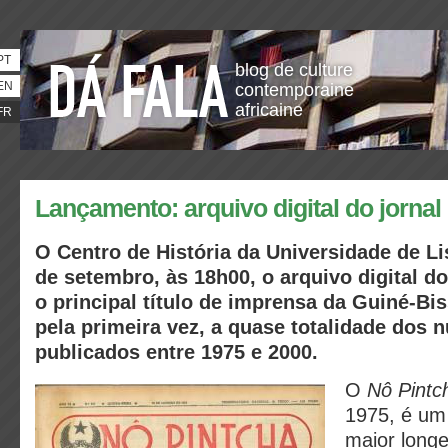
PT
blog de culture
EN
contemporaine
africaine
FR
Lançamento: arquivo digital do jornal
O Centro de História da Universidade de Li
de setembro, às 18h00, o arquivo digital do
o principal título de imprensa da Guiné-Bi
pela primeira vez, a quase totalidade dos
publicados entre 1975 e 2000.
O
Nô Pintc
1975, é um 
maior longe