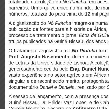
totalidade da coleção do
Nô Pintcha
, em aces
barreiras. Um arquivo único no mundo, de ma
números, totalizando para cima de 12 mil pági
A digitalização do
Nô Pintcha
integra-se numa 
publicação de fontes para a história de África
processo de tratamento o jornal
Ecos da Guin
títulos publicados na Guiné-Bissau, dos anos 
O tratamento arquivístico do
Nô Pintcha
foi c
Prof. Augusto Nascimento
, docente e inves
de Letras da Universidade de Lisboa. A coleçã
generosamente cedida pelo
Eng. Daniel Nun
vasta experiência no setor agrícola em África e
singular e de reconhecido mérito, protagonist
documentário
Daniel e Daniela
, realizado por 
A sessão de lançamento, com a presença dos
Guiné-Bissau, Dr. Hélder Vaz Lopes, e de Cab
Correia Monteiro, decorre no
Anfiteatro II d