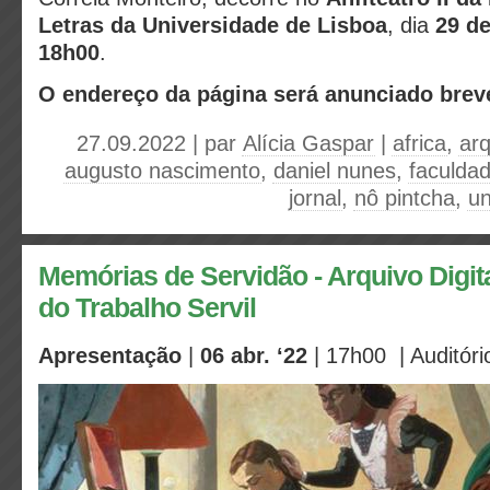
Letras da Universidade de Lisboa
, dia
29 d
18h00
.
O endereço da página será anunciado brev
27.09.2022 | par
Alícia Gaspar
|
africa
,
arq
augusto nascimento
,
daniel nunes
,
faculdad
jornal
,
nô pintcha
,
un
Memórias de Servidão - Arquivo Digi
do Trabalho Servil
Apresentação
|
06 abr. ‘22
| 17h00 | Auditório