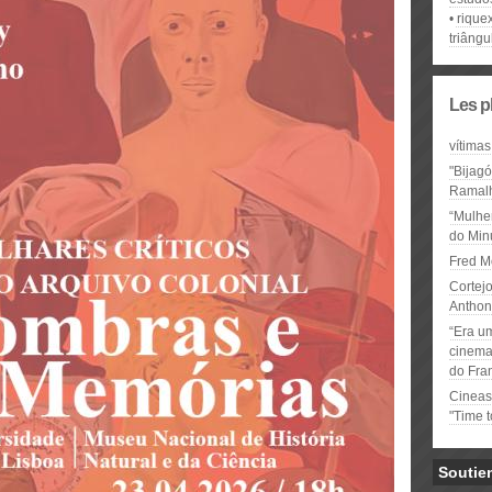
rique
triângu
Les p
vítimas
"Bijag
Ramal
“Mulhe
do Minu
Fred M
Cortejo
Anthon
“Era u
cinema 
do Fra
Cineas
"Time 
Soutie