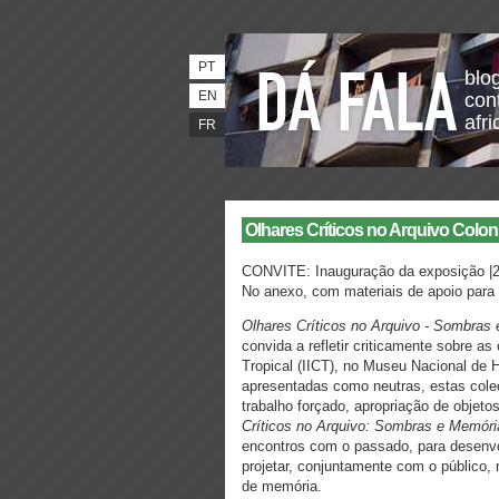
PT
blo
EN
con
afri
FR
Olhares Críticos no Arquivo Colon
CONVITE: Inauguração da exposição |2
No anexo, com materiais de apoio para m
Olhares Críticos no Arquivo - Sombras
convida a refletir criticamente sobre as
Tropical (IICT), no Museu Nacional de 
apresentadas como neutras, estas col
trabalho forçado, apropriação de objetos
Críticos no Arquivo: Sombras e Memór
encontros com o passado, para desenvo
projetar, conjuntamente com o público, 
de memória.