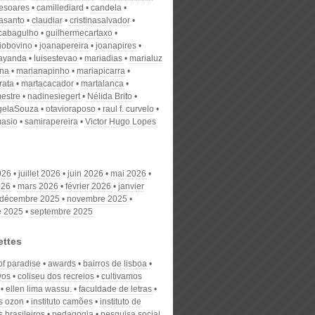
desoares
camillediard
candela
nasanto
claudiar
cristinasalvador
scabagulho
guilhermecartaxo
iobovino
joanapereira
joanapires
ayanda
luisestevao
mariadias
marialuz
ana
marianapinho
mariapicarra
rata
martacacador
martalanca
estre
nadinesiegert
Nélida Brito
gelaSouza
otavioraposo
raul f. curvelo
masio
samirapereira
Victor Hugo Lopes
026
juillet 2026
juin 2026
mai 2026
026
mars 2026
février 2026
janvier
décembre 2025
novembre 2025
e 2025
septembre 2025
ettes
of paradise
awards
bairros de lisboa
vos
coliseu dos recreios
cultivamos
ellen lima wassu.
faculdade de letras
is ozon
instituto camões
instituto de
 brasileiros
pedagogia
pesquisa social