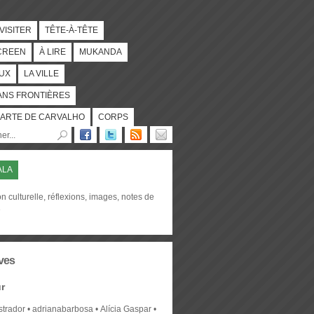
 VISITER
TÊTE-À-TÊTE
CREEN
À LIRE
MUKANDA
UX
LA VILLE
ANS FRONTIÈRES
ARTE DE CARVALHO
CORPS
ALA
on culturelle, réflexions, images, notes de
e
ves
r
strador
adrianabarbosa
Alícia Gaspar