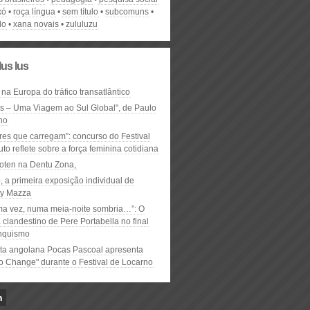
xó
roça língua
sem título
subcomuns
lo
xana novais
zululuzu
lus lus
 na Europa do tráfico transatlântico
ós – Uma Viagem ao Sul Global", de Paulo
ho
res que carregam”: concurso do Festival
to reflete sobre a força feminina cotidiana
oten na Dentu Zona,
, a primeira exposição individual de
y Mazza
ma vez, numa meia-noite sombria…”: O
clandestino de Pere Portabella no final
nquismo
ta angolana Pocas Pascoal apresenta
to Change" durante o Festival de Locarno
n