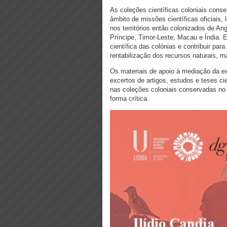
As coleções científicas coloniais con
âmbito de missões científicas oficiais
nos territórios então colonizados de 
Príncipe, Timor-Leste, Macau e Índia.
científica das colónias e contribuir pa
rentabilização dos recursos naturais, m
Os materiais de apoio à mediação da 
excertos de artigos, estudos e teses c
nas coleções coloniais conservadas no 
forma crítica.