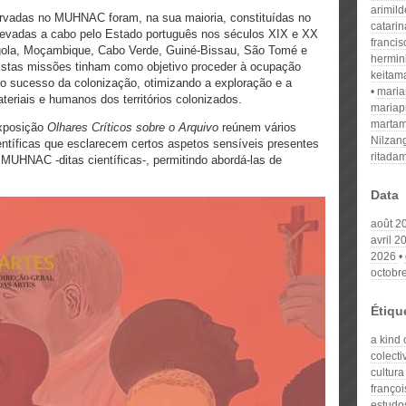
arimil
servadas no MUHNAC foram, na sua maioria, constituídas no
catari
, levadas a cabo pelo Estado português nos séculos XIX e XX
franci
Angola, Moçambique, Cabo Verde, Guiné-Bissau, São Tomé e
hermin
 Estas missões tinham como objetivo proceder à ocupação
keitam
ra o sucesso da colonização, otimizando a exploração e a
mari
ateriais e humanos dos territórios colonizados.
mariap
martam
exposição
Olhares Críticos sobre o Arquivo
reúnem vários
Nilzan
ientíficas que esclarecem certos aspetos sensíveis presentes
ritada
MUHNAC -ditas científicas-, permitindo abordá-las de
Data
août 2
avril 2
2026
octobr
Étiqu
a kind 
colecti
cultura
franço
estudos