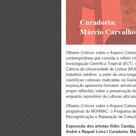
Olhares Críticos sobre o Arquivo Colon
contemporânea que convida a refletir cr
Investigação Científica Tropical (IICT)
Ciência da Universidade de Lisboa (MU
trabalhos inéditos, a partir de uma lon
científicas coloniais realizadas na Gu
exposição apresenta formatos artístico
propor reflexões sobre a preservação d
enquanto repositório de culturas african
Olhares Críticos sobre o Arquivo Colon
programas do MUHNAC: o Programa de A
Ressignificação e Reparação de Coleçõ
Exposição dos artistas IIídio Candja
André e Raquel Lima I
Curadoria: Má