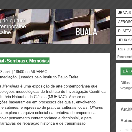
JE VAIS
g de culture
AFROS
temporaine
PLATEA
caine
JEUX S
RUY DU
ial - Sombras e Memórias
DÁ F
3 abril | 18h00 no MUHNAC
ediação, juntados pelo Instituto Paulo Freire
Diffusi
 e Memórias
é uma exposição de arte contemporânea que
voyag
 coleções museológicas do Instituto de Investigação Científica
História Natural e da Ciência (MUHNAC). Apesar de
eções basearam-se em processos desiguais, envolvendo
 e saberes, e repressão de práticas culturais locais.
Olhares
Archi
ias
explora o arquivo colonial na tentativa de proporcionar
lver pensamento contemporâneo e decolonial, e para
Auteu
narrativas de reparação histórica e de transmissão
admini