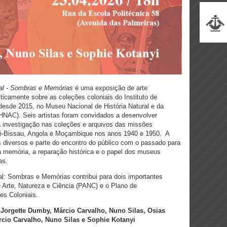
ial - Sombras e Memórias
é uma exposição de arte
iticamente sobre as coleções coloniais do Instituto de
, desde 2015, no Museu Nacional de História Natural e da
HNAC). Seis artistas foram convidados a desenvolver
ga investigação nas coleções e arquivos das missões
iné-Bissau, Angola e Moçambique nos anos 1940 e 1950. A
s diversos e parte do encontro do público com o passado para
a memória, a reparação histórica e o papel dos museus
as.
ial: Sombras e Memórias contribui para dois importantes
rte, Natureza e Ciência (PANC) e o Plano de
es Coloniais.
, Jorgette Dumby, Márcio Carvalho, Nuno Silas, Osias
rcio Carvalho, Nuno Silas e Sophie Kotanyi