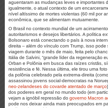
aguentaram as mudanças leves e importantes do
igualmente, o atual contexto de um encarcera
nível altíssimo de mortes violentas (60 mil por a
econômica, que se alimentam mutuamente.
O Brasil no contexto mundial de um acirramento
autoritarismos e desejos libertários. A política 
Bolsonaro está conectando o país à nova intern
direita – além do vínculo com Trump, isso pode
viagem durante o mês de maio, feita pelo chance
Itália de Salvini, “grande líder da regeneração 
Orban e Polônia em busca das raízes cristãs, s
resistência e fé. Nessa última, ele tirou uma fo
da polônia celebrado pela extrema-direita (como 
assassinou jovens social-democratas na Noru
neo-zelandeses do covarde atentado de março
dos poderes em geral no mundo todo (em partic
vejam a ignóbil repressão do
governo Macron a
pode nos deixar ainda mais preocupados em paí