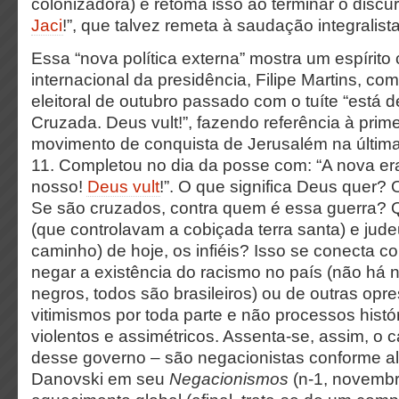
colonizadora) e retoma isso ao terminar o discu
Jaci
!”, que talvez remeta à saudação integralist
Essa “nova política externa” mostra um espírito
internacional da presidência, Filipe Martins, co
eleitoral de outubro passado com o tuíte “está 
Cruzada. Deus vult!”, fazendo referência à prim
movimento de conquista de Jerusalém na últim
11. Completou no dia da posse com: “A nova er
nosso!
Deus vult
!”. O que significa Deus quer?
Se são cruzados, contra quem é essa guerra?
(que controlavam a cobiçada terra santa) e ju
caminho) de hoje, os infiéis? Isso se conecta c
negar a existência do racismo no país (não há
negros, todos são brasileiros) ou de outras op
vitimismos por toda parte e não processos hist
violentos e assimétricos. Assenta-se, assim, o c
desse governo – são negacionistas conforme a
Danovski em seu
Negacionismos
(n-1, novembr