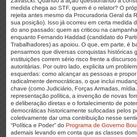
Zavascki. Quando a ação questionando a const
medida chega ao STF, quem é o relator? O próp
rejeita antes mesmo da Procuradoria Geral da 
sua posição). Isso já ocorreu em certa medida
do ano passado: quem as criticou na campanha 
enquanto Fernando Haddad (candidato do Part
Trabalhadores) as apoiou. O que, em parte, é ba
pensarmos que diversas conquistas históricas ga
instituições correm sério risco frente a discursos
autoritárias. Por outro lado, explicita um probl
esquerdas: como alcançar as pessoas e propor 
radicalmente democráticas, o que inclui mudan
chave (como Judiciário, Forças Armadas, mídia
representação política, a invenção de novas fo
e deliberação diretas e o fortalecimento de pot
democráticas historicamente sufocadas pelos 
coletivamente dar uma contribuição nesse sent
“Política e Poder” do
Programa de Governo Boul
ademais levando em conta que as classes dom