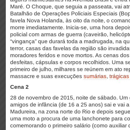
Maré. O Choque, que seguia a passeata, vai at
Batalhão de Operações Policiais Especiais (Bop
favela Nova Holanda, às oito da noite, o coman
morre imediatamente. Inicia-se, uma hora depo
policial com armas de guerra (caveirão, helicópt
“vingança” que durará toda a madrugada, na qu
terror, casas das favelas da região são invadid
moradores feridos e nove mortos. As cenas dos
desfeitas, cápsulas e corpos recolhidos. Uma s
primeiro de julho, milhares se reúnem em ato r
massacre e suas execuções
sumárias
,
trágicas
Cena 2
28 de novembro de 2015, noite de sábado. Um 
amigos de infância (de 16 a 25 anos) sai e vai
Madureira, na zona norte do Rio e depois segu
uma moto a procura de uma lanchonete para c
comemorando o primeiro salário (como auxiliar