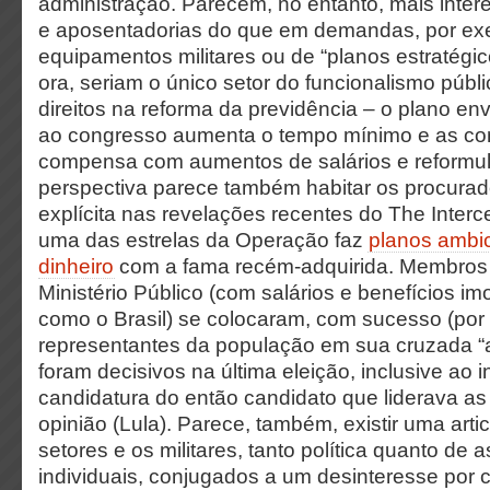
administração. Parecem, no entanto, mais inter
e aposentadorias do que em demandas, por ex
equipamentos militares ou de “planos estratégic
ora, seriam o único setor do funcionalismo públ
direitos na reforma da previdência – o plano en
ao congresso aumenta o tempo mínimo e as con
compensa com aumentos de salários e reformula
perspectiva parece também habitar os procurad
explícita nas revelações recentes do The Interce
uma das estrelas da Operação faz
planos ambi
dinheiro
com a fama recém-adquirida. Membros d
Ministério Público (com salários e benefícios im
como o Brasil) se colocaram, com sucesso (por
representantes da população em sua cruzada “a
foram decisivos na última eleição, inclusive ao i
candidatura do então candidato que liderava a
opinião (Lula). Parece, também, existir uma art
setores e os militares, tanto política quanto de 
individuais, conjugados a um desinteresse por 