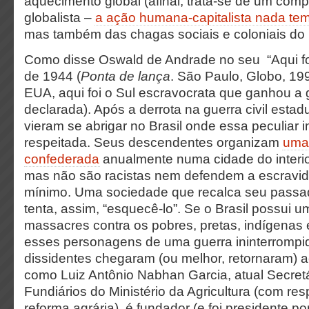
aquecimento global (afinal, trata-se de um com
globalista –
a ação humana-capitalista nada tem
mas também das chagas sociais e coloniais do 
Como disse Oswald de Andrade no seu “Aqui fo
de 1944 (
Ponta de lança
. São Paulo, Globo, 199
EUA, aqui foi o Sul escravocrata que ganhou a g
declarada). Após a derrota na guerra civil esta
vieram se abrigar no Brasil onde essa peculiar i
respeitada. Seus descendentes organizam
uma 
confederada
anualmente numa cidade do interio
mas não são racistas nem defendem a escravid
mínimo. Uma sociedade que recalca seu passa
tenta, assim, “esquecê-lo”. Se o Brasil possui u
massacres contra os pobres, pretas, indígenas 
esses personagens de uma guerra ininterrompid
dissidentes chegaram (ou melhor, retornaram) a
como Luiz Antônio Nabhan Garcia, atual Secret
Fundiários do Ministério da Agricultura (com re
reforma agrária), é fundador (e foi presidente p