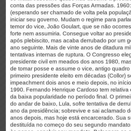
conta das pressões das Forças Armadas. 1960:
(esperando ser chamado de volta pela populaç
iniciar seu governo. Mudam o regime para parla
temor do vice, João Goulart, que se não ocorr
forte nem assumiria. Consegue voltar ao presi
após plebiscito, mas acaba derrubado por um golp
ano seguinte. Mais de vinte anos de ditadura mi
tentativas internas de ruptura. O Congresso ele
presidente civil em meados dos anos 1980, mas
de tomar posse e assume o vice, antigo quadro d
primeiro presidente eleito em décadas (Collor) 
impeachment dois anos e meio depois, no iníci
1990. Fernando Henrique Cardoso tem relativa 
da baixa popularidade no período final. O prime
do andar de baixo, Lula, sofre tentativa de derru
ano da presidência; sobrevive e sai aclamado 
anos depois, mas hoje está encarcerado. Sua 
destituída no começo do seu segundo mandato