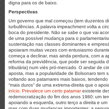
digna para os de baixo.
Perspectivas
Um governo que mal começou (tem duzentos dia
turbulências. A palavra impeachment volta a circ
boca do presidente. Não se sabe o que vai acon
de uma possível mudança para o parlamentari
sustentação nas classes dominantes e empresá
apoiaram muitas vezes com entusiasmo durant
começa a declinar, mas ainda perdura, com a ap
reforma da previdência, que pode ser seguida 
tributária) num viés pró-mercado. O andar de 
aposta, mas a popularidade de Bolsonaro tem s
voltando aos patamares mais baixos, tendendo 
“mais duros” de uma extrema-direita que o apo
início
.
Prevalece um certo patamar
existente de
redemocratização do fim dos anos 1980: um te
apoiando a esquerda, outro terço a direita e um 
mas com duas mudanças importantes: a segund