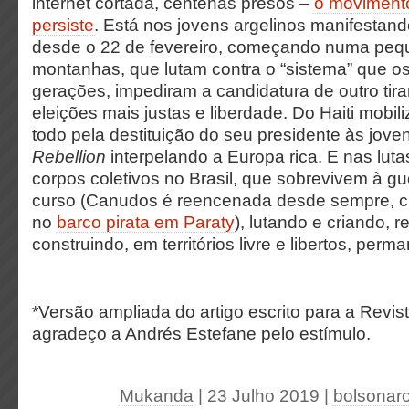
internet cortada, centenas presos –
o movimento
persiste
. Está nos jovens argelinos manifestand
desde o 22 de fevereiro, começando numa peq
montanhas, que lutam contra o “sistema” que o
gerações, impediram a candidatura de outro ti
eleições mais justas e liberdade. Do Haiti mobi
todo pela destituição do seu presidente às jov
Rebellion
interpelando a Europa rica. E nas luta
corpos coletivos no Brasil, que sobrevivem à gu
curso (Canudos é reencenada desde sempre, c
no
barco pirata em Paraty
), lutando e criando, r
construindo, em territórios livre e libertos, per
*Versão ampliada do artigo escrito para a Revis
agradeço a Andrés Estefane pelo estímulo.
Mukanda
| 23 Julho 2019
|
bolsonar