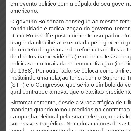
em evento político com a cúpula do seu governo 
americano.
O governo Bolsonaro consegue ao mesmo tem
continuidade e radicalização do governo Temer,
Dilma Rousseff e posteriormente usurpador. Po
a agenda ultraliberal executada pelo governo g
de um teto de gastos e da reforma trabalhista, te
de direitos na previdência) e o combate às conq
políticas e culturais da redemocratização (inclu
de 1988). Por outro lado, se coloca como anti-e
instituindo uma relação tensa com o Supremo T
(STF) e o Congresso, que seria o símbolo da vel
qual contrapõe a nova, que o capitão-president
Sintomaticamente, desde a virada trágica de D
mandato quando tomou medidas na contramão 
campanha eleitoral pela sua reeleição, o país foi
sucessivas tragédias. Num dos maiores desast
mundo, o rompimento da barragem da empresa V