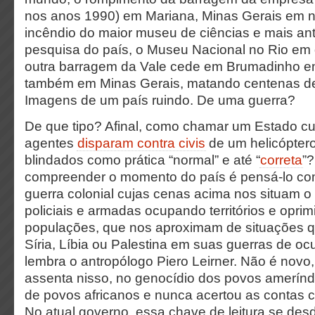
nos anos 1990) em Mariana, Minas Gerais em 
incêndio do maior museu de ciências e mais anti
pesquisa do país, o Museu Nacional no Rio em
outra barragem da Vale cede em Brumadinho em
também em Minas Gerais, matando centenas de
Imagens de um país ruindo. De uma guerra?
De que tipo? Afinal, como chamar um Estado cu
agentes
disparam contra civis
de um helicóptero
blindados como prática “normal” e até “
correta
”
compreender o momento do país é pensá-lo co
guerra colonial cujas cenas acima nos situam o
policiais e armadas ocupando territórios e opri
populações, que nos aproximam de situações q
Síria, Líbia ou Palestina em suas guerras de o
lembra o antropólogo Piero Leirner. Não é novo, 
assenta nisso, no genocídio dos povos amerínd
de povos africanos e nunca acertou as contas 
No atual governo, essa chave de leitura se de