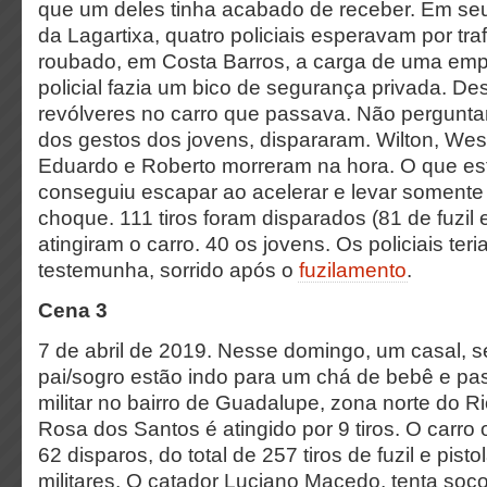
que um deles tinha acabado de receber. Em seu
da Lagartixa, quatro policiais esperavam por tra
roubado, em Costa Barros, a carga de uma em
policial fazia um bico de segurança privada. De
revólveres no carro que passava. Não pergunt
dos gestos dos jovens, dispararam. Wilton, Wesl
Eduardo e Roberto morreram na hora. O que es
conseguiu escapar ao acelerar e levar somente 
choque. 111 tiros foram disparados (81 de fuzil e
atingiram o carro. 40 os jovens. Os policiais te
testemunha, sorrido após o
fuzilamento
.
Cena 3
7 de abril de 2019. Nesse domingo, um casal, seu
pai/sogro estão indo para um chá de bebê e p
militar no bairro de Guadalupe, zona norte do R
Rosa dos Santos é atingido por 9 tiros. O carr
62 disparos, do total de 257 tiros de fuzil e pist
militares. O catador Luciano Macedo, tenta socor