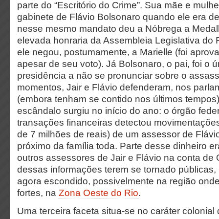
parte do “Escritório do Crime”. Sua mãe e mulh
gabinete de Flávio Bolsonaro quando ele era d
nesse mesmo mandato deu a Nóbrega a Medalh
elevada honraria da Assembleia Legislativa do
ele negou, postumamente, a Marielle (foi apr
apesar de seu voto). Já Bolsonaro, o pai, foi o 
presidência a não se pronunciar sobre o assass
momentos, Jair e Flávio defenderam, nos parlam
(embora tenham se contido nos últimos tempos)
escândalo surgiu no início do ano: o órgão feder
transações financeiras detectou movimentações
de 7 milhões de reais) de um assessor de Flávio
próximo da família toda. Parte desse dinheiro e
outros assessores de Jair e Flávio na conta de
dessas informações terem se tornado públicas, 
agora escondido, possivelmente na região onde 
fortes, na
Zona Oeste do Rio
.
Uma terceira faceta situa-se no caráter colonia