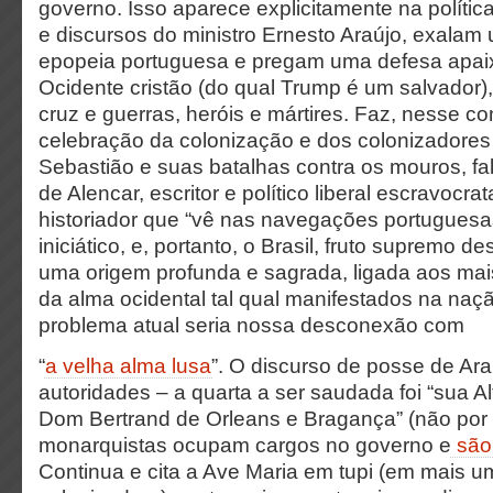
governo. Isso aparece explicitamente na polític
e discursos do ministro Ernesto Araújo, exalam
epopeia portuguesa e pregam uma defesa apa
Ocidente cristão (do qual Trump é um salvador)
cruz e guerras, heróis e mártires. Faz, nesse c
celebração da colonização e dos colonizadores
Sebastião e suas batalhas contra os mouros, fa
de Alencar, escritor e político liberal escravocra
historiador que “vê nas navegações portuguesa
iniciático, e, portanto, o Brasil, fruto supremo de
uma origem profunda e sagrada, ligada aos ma
da alma ocidental tal qual manifestados na na
problema atual seria nossa desconexão com
“
a velha alma lusa
”. O discurso de posse de Ar
autoridades – a quarta a ser saudada foi “sua Al
Dom Bertrand de Orleans e Bragança” (não por
monarquistas ocupam cargos no governo e
são 
Continua e cita a Ave Maria em tupi (em mais 