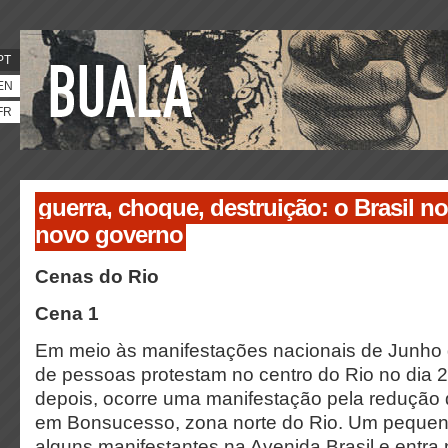
PT
EN
FR
guerra, choque, destruição: o Brasil n
novo governo
Cenas do Rio
Cena 1
Em meio às manifestações nacionais de Junho
de pessoas protestam no centro do Rio no dia 2
depois, ocorre uma manifestação pela redução d
em Bonsucesso, zona norte do Rio. Um pequen
alguns manifestantes na Avenida Brasil e entr