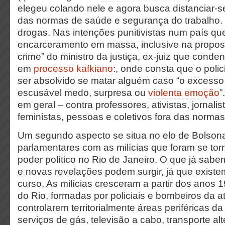
elegeu colando nele e agora busca distanciar-se)
das normas de saúde e segurança do trabalho. 
drogas. Nas intenções punitivistas num país q
encarceramento em massa, inclusive na propost
crime” do ministro da justiça, ex-juiz que conde
em
processo kafkiano
:, onde consta que o polici
ser absolvido se matar alguém caso “o excesso
escusável medo, surpresa ou
violenta emoção
”
em geral – contra professores, ativistas, jornalis
feministas, pessoas e coletivos fora das norm
Um segundo aspecto se situa no elo de Bolsona
parlamentares com as milícias que foram se to
poder político no Rio de Janeiro. O que já sabe
e novas revelações podem surgir, já que exist
curso. As milícias cresceram a partir dos anos
do Rio, formadas por policiais e bombeiros da at
controlarem territorialmente áreas periféricas d
serviços de gás, televisão a cabo, transporte al