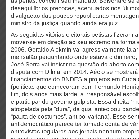
às penas, concluir seu mandato. Bolsonaro se e
desequilíbrios precoces, acentuados nos último
divulgação das poucos republicanas mensagen
ministro da justiça quando ainda era juiz.
As seguidas vitórias eleitorais petistas fizeram a 
mover-se em direção ao seu extremo na forma 
2006, Geraldo Alckmin vai agressivamente fala
mensalão perguntando onde estava o dinheiro; 
José Serra vai insistir na questão do aborto co
disputa com Dilma; em 2014, Aécio se mostrar
financiamentos do BNDES a projetos em Cuba 
(políticas que começaram com Fernando Henriq
fim, dois anos mais tarde, a irresponsável esco
e participar do governo golpista. Essa direita “m
atropelada pela “dura”, da qual antecipou bandei
“pauta de costumes”, antibolivariana). Esse sen
antidemocrático parece ter tomado conta de vár
entrevistas regulares aos jornais nenhum empr
inquieto com a postura e as pautas de extrema-