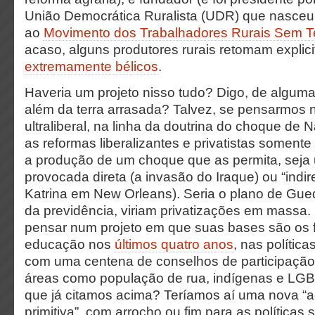
União Democrática Ruralista (UDR) que nasceu 
ao
Movimento dos Trabalhadores Rurais Sem Te
acaso, alguns produtores rurais retomam expli
extremamente bélicos
.
Haveria um projeto nisso tudo? Digo, de alguma
além da terra arrasada? Talvez, se pensarmos
ultraliberal, na linha da doutrina do choque de 
as reformas liberalizantes e privatistas soment
a produção de um choque que as permita, seja
provocada direta (a invasão do Iraque) ou “indi
Katrina em New Orleans). Seria o plano de Gue
da previdência, viriam privatizações em massa.
pensar num projeto em que suas bases são os f
educação nos
últimos quatro anos
, nas política
com uma centena de conselhos de participação 
áreas como população de rua, indígenas e LG
que já citamos acima? Teríamos aí uma nova 
primitiva”, com arrocho ou fim para as políticas s