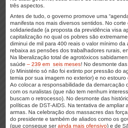
três aspectos.
Antes de tudo, o governo promove uma “agenda 
manifesta nos mais diversos sentidos. No corte 
solidariedade (a proposta da previdência visa 
capitalização no qual os pobres são extremame
diminui de mil para 400 reais o valor mínimo da
rebaixa as pensões dos trabalhadores rurais, en
Na liberalização total de agrotóxicos sabidamen
saúde
– 239 em seis meses
! No desmonte das 
(o Ministério só não foi extinto por pressão do 
temia por sua imagem no exterior) e no estour
Ao colocar a responsabilidade da demarcação d
com os ruralistas (que não tem nenhum interes
buscam o retrocesso). No desmonte das históri
políticas de DST-AIDS. Na tentativa de ampliar 
armas. Na celebração dos massacres das forças 
do presidente e também de aliados como os go
(que consegue ser
ainda mais ofensivo
) e de S