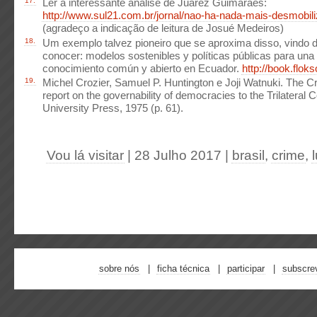
17.
Ler a interessante análise de Juarez Guimarães:
http://www.sul21.com.br/jornal/nao-ha-nada-mais-desmobiliz
(agradeço a indicação de leitura de Josué Medeiros)
18.
Um exemplo talvez pioneiro que se aproxima disso, vindo
conocer: modelos sostenibles y políticas públicas para una
conocimiento común y abierto en Ecuador.
http://book.floks
19.
Michel Crozier, Samuel P. Huntington e Joji Watnuki. The C
report on the governability of democracies to the Trilatera
University Press, 1975 (p. 61).
Vou lá visitar
| 28 Julho 2017
|
brasil
,
crime
,
sobre nós
ficha técnica
participar
subscre