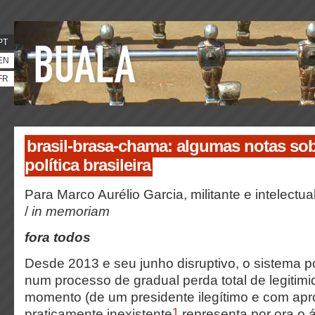
PT
EN
FR
brasil-brasa-chama: algumas notas sob
política brasileira
Para Marco Aurélio Garcia,
militante e intelectua
/
in memoriam
fora todos
Desde 2013 e seu junho disruptivo, o sistema pol
num processo de gradual perda total de legitimi
momento (de um presidente ilegítimo e com ap
1
praticamente inexistente
representa por ora o 