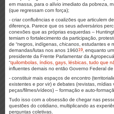
em massa, para o alívio imediato da pobreza, 
(que regressam com força);
- criar confluências e coalizões que articulem d
diferença. Parece que os seus adversários per
conexões que as próprias esquerdas – Huntingt
temiam o fortalecimento da participação, protes
de “negros, indígenas,
chicanos
, estudantes e 
19
demandas/lutas nos anos 1960
, enquanto u
presidente da Frente Parlamentar da Agropecuár
“
quilombolas, índios, gays, lésbicas, tudo que n
influentes demais no então Governo Federal de
- constituir mais espaços de encontro (territoriali
existentes e por vir) e debates (revistas, mídias
peças/filmes/vídeos) – formação e auto-formaçã
Tudo isso com a obsessão de chegar nas pes
questões do cotidiano, multiplicando as experiên
perguntas coletivas.