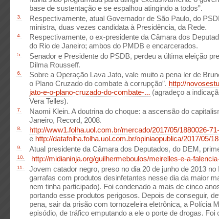
base de sustentação e se espalhou atingindo a todos”.
3.
Respectivamente, atual Governador de São Paulo, do PSDB
ministra, duas vezes candidata à Presidência, da Rede.
4.
Respectivamente, o ex-presidente da Câmara dos Deputad
do Rio de Janeiro; ambos do PMDB e encarcerados.
5.
Senador e Presidente do PSDB, perdeu a última eleição pre
Dilma Rousseff.
6.
Sobre a Operação Lava Jato, vale muito a pena ler de Brun
o Plano Cruzado do combate à corrupção”.
http://novosest
jato-e-o-plano-cruzado-do-combate-...
(agradeço a indicação
Vera Telles).
7.
Naomi Klein. A doutrina do choque: a ascensão do capitali
Janeiro, Record, 2008.
8.
http://www1.folha.uol.com.br/mercado/2017/05/1880026-71-do
e
http://datafolha.folha.uol.com.br/opiniaopublica/2017/05/1
9.
Atual presidente da Câmara dos Deputados, do DEM, primei
10.
http://midianinja.org/guilhermeboulos/meirelles-e-a-falenci
11.
Jovem catador negro, preso no dia 20 de junho de 2013 no 
garrafas com produtos desinfetantes nesse dia da maior ma
nem tinha participado). Foi condenado a mais de cinco anos
portando esse produtos perigosos. Depois de conseguir, de
pena, sair da prisão com tornozeleira eletrônica, a Polícia M
episódio, de tráfico emputando a ele o porte de drogas. Fo