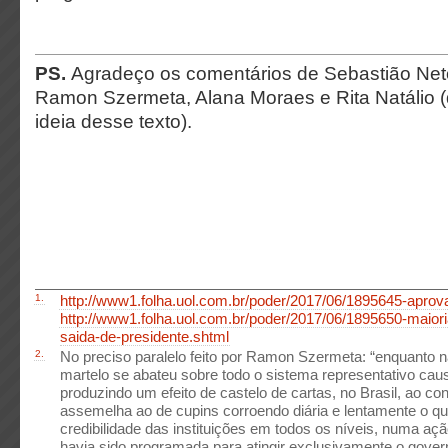
PS.
Agradeço os comentários de Sebastião Neto,
Ramon Szermeta, Alana Moraes e Rita Natálio (
ideia desse texto).
1.
http://www1.folha.uol.com.br/poder/2017/06/1895645-aprova
http://www1.folha.uol.com.br/poder/2017/06/1895650-maiori
saida-de-presidente.shtml
2.
No preciso paralelo feito por Ramon Szermeta: “enquanto 
martelo se abateu sobre todo o sistema representativo ca
produzindo um efeito de castelo de cartas, no Brasil, ao cont
assemelha ao de cupins corroendo diária e lentamente o qu
credibilidade das instituições em todos os níveis, numa aç
havia sido programada para atingir exclusivamente o govern