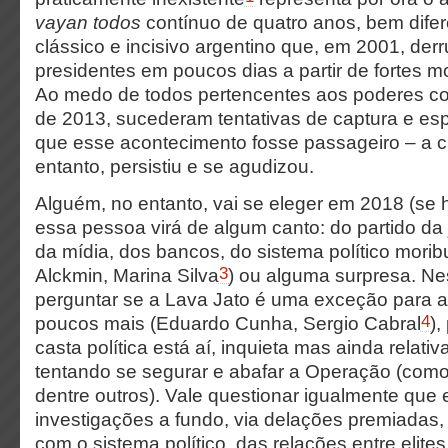
vayan todos
contínuo de quatro anos, bem dife
clássico e incisivo argentino que, em 2001, der
presidentes em poucos dias a partir de fortes m
Ao medo de todos pertencentes aos poderes co
de 2013, sucederam tentativas de captura e es
que esse acontecimento fosse passageiro – a cri
entanto, persistiu e se agudizou.
Alguém, no entanto, vai se eleger em 2018 (se 
essa pessoa virá de algum canto: do partido da 
da mídia, dos bancos, do sistema político mori
3
Alckmin, Marina Silva
) ou alguma surpresa. Ne
perguntar se a Lava Jato é uma exceção para at
4
poucos mais (Eduardo Cunha, Sergio Cabral
),
casta política está aí, inquieta mas ainda relati
tentando se segurar e abafar a Operação (com
dentre outros). Vale questionar igualmente que 
investigações a fundo, via delações premiadas,
com o sistema político, das relações entre elites 