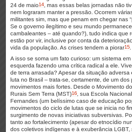
14
24 de maio
, mas essas belas jornadas não ti
nem lograram manter a pressão. Ocorrem vária
militantes sim, mas que penam em chegar nas 
Se o governo ilegítimo e seu mundo permanece
cambaleantes – até quando?), tudo indica que r
estão por vir, inclusive por conta da deterioraç
15
vida da população. As crises tendem a piorar
.
A isso se soma um fato curioso: um sistema em
esquerda fazendo uma crítica radical a ele. Vi
de terra arrasada? Apesar da situação adversa e 
luta no Brasil – trata-se, certamente, de um do
movimentos mais fortes. Desde o Movimento d
16
Rurais Sem Terra (MST)
, sua Escola Nacional
Fernandes (um belíssimo caso de educação pop
movimentos do ciclo de lutas que se inicia no 
surgimento de novas iniciativas subversivas. P
tanto ao fortalecimento (apesar do etnocídio nu
dos coletivos indígenas e à exuberância LGBT, 