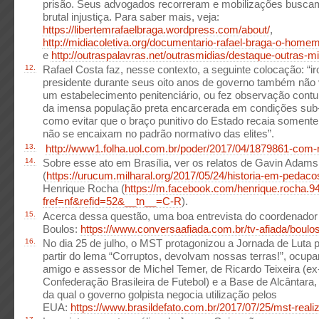
prisão. Seus advogados recorreram e mobilizações busca
brutal injustiça. Para saber mais, veja:
https://libertemrafaelbraga.wordpress.com/about/
,
http://midiacoletiva.org/documentario-rafael-braga-o-homem
e
http://outraspalavras.net/outrasmidias/destaque-outras-mid
12.
Rafael Costa faz, nesse contexto, a seguinte colocação: “i
presidente durante seus oito anos de governo também não 
um estabelecimento penitenciário, ou fez observação contu
da imensa população preta encarcerada em condições sub
como evitar que o braço punitivo do Estado recaia somente
não se encaixam no padrão normativo das elites”.
13.
http://www1.folha.uol.com.br/poder/2017/04/1879861-com-re
14.
Sobre esse ato em Brasília, ver os relatos de Gavin Adams
(
https://urucum.milharal.org/2017/05/24/historia-em-pedacos-
Henrique Rocha (
https://m.facebook.com/henrique.rocha.9
fref=nf&refid=52&__tn__=C-R
).
15.
Acerca dessa questão, uma boa entrevista do coordenado
Boulos:
https://www.conversaafiada.com.br/tv-afiada/boulos-
16.
No dia 25 de julho, o MST protagonizou a Jornada de Luta p
partir do lema “Corruptos, devolvam nossas terras!”, ocu
amigo e assessor de Michel Temer, de Ricardo Teixeira (ex
Confederação Brasileira de Futebol) e a Base de Alcântara,
da qual o governo golpista negocia utilização pelos
EUA:
https://www.brasildefato.com.br/2017/07/25/mst-reali