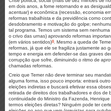
Crise política, social (mais de dez milhões de
em dois anos, a fome retornando e as desigual
acentuar) e econômica (recessão, economia em 
reformas trabalhista e da previdência como cont
desdobramento e motivação do golpe; nenhuma 
tal programa. Temos um sistema sem nenhuma l
o crivo das urnas) aprovando reformas importa
8
(em vários sentidos)
. Mesmo a queda de Temer
reformas, já que ele se fragiliza justamente ao 
tempo e energia em defender-se das graves de
corrupção que sofre, diminuindo o ritmo de apr
chamadas reformas.
Creio que Temer não deve terminar seu mandat
alguma forma, isso pouco importa: entrará outr
eleições indiretas e buscará efetivar essa obse
retirada de direitos dos trabalhadores e dos de 
continuidade do Ministro da Fazenda, Henrique 
termos eleições diretas? Ninguém pode ter cer
eleições no ano que vem (previstas para outubr