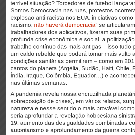
terrível situação? Torcedores de futebol lançar
Somos Democracia nas ruas, protestos ocorre
explosão anti-racista nos EUA, iniciativas com
racismo,
não haverá democracia
” se articulara
trabalhadores dos aplicativos, fizeram suas prim
profunda crise econômica e social, a politizaçã
trabalho contínuo das mais antigas – isso tudo
um caldo rebelde que poderá tomar mais vulto 
condições sanitárias permitirem – como em 2019
cantos do planeta (Argélia, Sudão, Haiti, Chile
Índia, Iraque, Colômbia, Equador…) e acontece
nas últimas semanas.
A pandemia revela nossa encruzilhada planetári
sobreposição de crises), em vários relatos, surg
natureza e nesse sentido o mais provável como 
seria aprofundar a revelação hobbesiana sinistr
19: aumento das desigualdades combinadas c
autoritarismo e aprofundamento da guerra cont