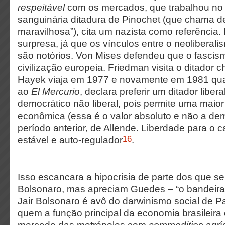
respeitável
com os mercados, que trabalhou no 
sanguinária ditadura de Pinochet (que chama d
maravilhosa”), cita um nazista como referência.
surpresa, já que os vínculos entre o neoliberali
são notórios. Von Mises defendeu que o fascis
civilização europeia. Friedman visita o ditador 
Hayek viaja em 1977 e novamente em 1981 qua
ao
El Mercurio
, declara preferir um ditador libe
democrático não liberal, pois permite uma maior
econômica (essa é o valor absoluto e não a de
período anterior, de Allende. Liberdade para o c
16
estável e auto-regulador
.
Isso escancara a hipocrisia de parte dos que s
Bolsonaro, mas apreciam Guedes – “o bandeiran
Jair Bolsonaro é avô do darwinismo social de 
quem a função principal da economia brasileira