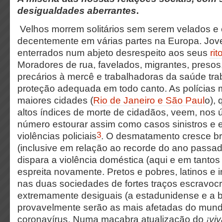
desigualdades aberrantes
.
Velhos morrem solitários sem serem velados e
decentemente em várias partes na Europa. Jo
enterrados num abjeto desrespeito aos seus
rit
Moradores de rua, favelados, migrantes, presos
precários à mercê e trabalhadoras da saúde tr
proteção adequada em todo canto. As polícias m
maiores cidades (
Rio de Janeiro e São Paul
o),
altos índices de morte de cidadãos, veem, nos 
número estourar assim como casos sinistros e
3
violências policiais
. O desmatamento cresce br
(inclusive em relação ao recorde do ano passa
dispara a violência doméstica (aqui e em tantos
espreita novamente. Pretos e pobres, latinos e
nas duas sociedades de fortes traços escravocr
extremamente desiguais (a estadunidense e a br
provavelmente serão as mais afetadas do mund
coronavírus. Numa macabra atualização do
¡vi