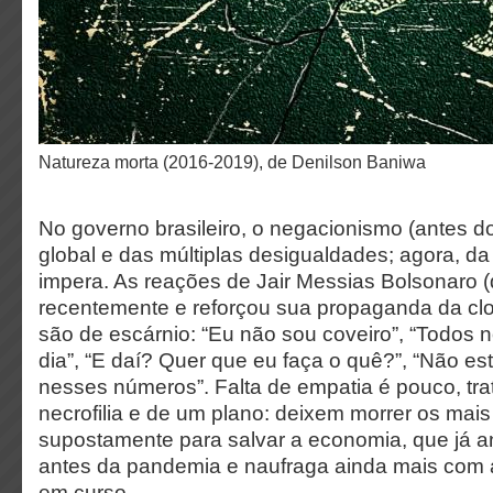
Natureza morta (2016-2019), de Denilson Baniwa
No governo brasileiro, o negacionismo (antes 
global e das múltiplas desigualdades; agora, 
impera. As reações de Jair Messias Bolsonaro (
recentemente e reforçou sua propaganda da clo
são de escárnio: “Eu não sou coveiro”, “Todos 
dia”, “E daí? Quer que eu faça o quê?”, “Não es
nesses números”. Falta de empatia é pouco, tr
necrofilia e de um plano: deixem morrer os mais
supostamente para salvar a economia, que já 
antes da pandemia e naufraga ainda mais com
em curso.