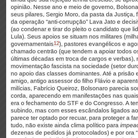
opinião. Nesse ano e meio de governo, Bolson
seus pilares, Sergio Moro, da pasta da Justiça, 
da operação “anti-corrupção” Lava Jato e decisivo
(ao condenar e tirar do pleito o candidato que l
Lula). Seus apoios se situam nos militares (mi
12
governamentais
), pastores evangélicos e ago
chamado centrão (que tendem a apoiar todos o
últimas décadas em troca de cargos e verbas
movimentação fascista na sociedade (setor dur
no apoio das classes dominantes. Até a prisão
amigo, antigo assessor do filho Flávio e aparen
milícias, Fabrício Queiroz, Bolsonaro parecia so
corda, aparecendo em manifestações nas quais
era o fechamento do STF e do Congresso. A te
subindo, mas com esses escândalos ligados ao
parece ter optado por recuar, para proteger a fa
tudo, não existe ainda clima político para
impea
dezenas de pedidos já protocolados) e por ora “as