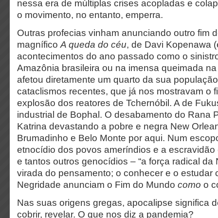
nessa era de múltiplas crises acopladas e cola
o movimento, no entanto, emperra.
Outras profecias vinham anunciando outro fim 
magnífico
A queda do céu
, de Davi Kopenawa (e
acontecimentos do ano passado como o sinistro
Amazônia brasileira ou na imensa queimada na 
afetou diretamente um quarto da sua população
cataclismos recentes, que já nos mostravam o f
explosão dos reatores de Tchernóbil. A de Fuk
industrial de Bophal. O desabamento do Rana P
Katrina devastando a pobre e negra New Orlean
Brumadinho e Belo Monte por aqui. Num escopo
etnocídio dos povos ameríndios e a escravidão
e tantos outros genocídios – “a força radical da
virada do pensamento; o conhecer e o estudar 
Negridade anunciam o Fim do Mundo
como
o c
Nas suas origens gregas, apocalipse significa 
cobrir, revelar. O que nos diz a pandemia?