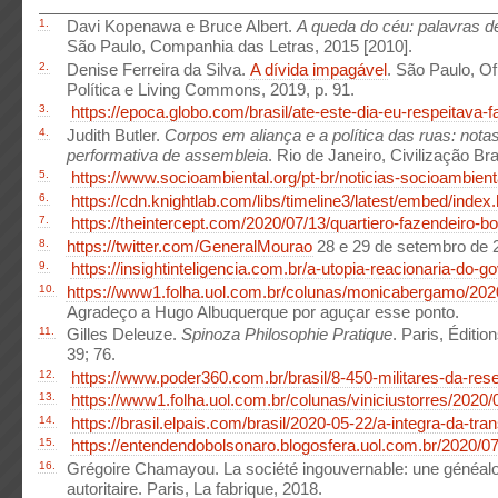
1.
Davi Kopenawa e Bruce Albert.
A queda do céu: palavras
São Paulo, Companhia das Letras, 2015 [2010].
2.
Denise Ferreira da Silva.
A dívida impagável
. São Paulo, O
Política e Living Commons, 2019, p. 91.
3.
https://epoca.globo.com/brasil/ate-este-dia-eu-respeitava-f
4.
Judith Butler.
Corpos em aliança e a política das ruas: nota
performativa de assembleia
. Rio de Janeiro, Civilização Bra
5.
https://www.socioambiental.org/pt-br/noticias-socioambientai
6.
https://cdn.knightlab.com/libs/timeline3/latest/embed/index
7.
https://theintercept.com/2020/07/13/quartiero-fazendeiro-b
8.
https://twitter.com/GeneralMourao
28 e 29 de setembro de 
9.
https://insightinteligencia.com.br/a-utopia-reacionaria-do-go
10.
https://www1.folha.uol.com.br/colunas/monicabergamo/2020
Agradeço a Hugo Albuquerque por aguçar esse ponto.
11.
Gilles Deleuze.
Spinoza Philosophie Pratique
. Paris, Éditio
39; 76.
12.
https://www.poder360.com.br/brasil/8-450-militares-da-rese
13.
https://www1.folha.uol.com.br/colunas/viniciustorres/2020/0
14.
https://brasil.elpais.com/brasil/2020-05-22/a-integra-da-tran
15.
https://entendendobolsonaro.blogosfera.uol.com.br/2020/07/
16.
Grégoire Chamayou. La société ingouvernable: une généalog
autoritaire. Paris, La fabrique, 2018.