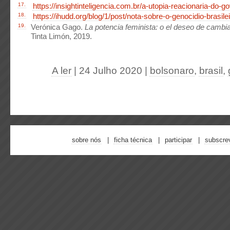
17.
https://insightinteligencia.com.br/a-utopia-reacionaria-do-go
18.
https://ihudd.org/blog/1/post/nota-sobre-o-genocidio-brasile
19.
Verónica Gago.
La potencia feminista: o el deseo de cambia
Tinta Limón, 2019.
A ler
| 24 Julho 2020
|
bolsonaro
,
brasil
,
sobre nós
ficha técnica
participar
subscre