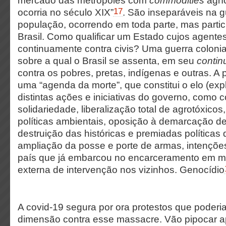
mercado das metrópoles com
commodities
agrí
17
ocorria no século XIX”
. São inseparáveis na g
população, ocorrendo em toda parte, mas parti
Brasil. Como qualificar um Estado cujos agente
continuamente contra civis? Uma guerra colonia
sobre a qual o Brasil se assenta, em seu
conti
contra os pobres, pretas, indígenas e outras. 
uma “agenda da morte”, que constitui o elo (explí
distintas ações e iniciativas do governo, como c
solidariedade, liberalização total de agrotóxico
políticas ambientais, oposição à demarcação de
destruição das históricas e premiadas política
ampliação da posse e porte de armas, intenções
país que já embarcou no encarceramento em ma
externa de intervenção nos vizinhos. Genocídio
A covid-19 segura por ora protestos que poderi
dimensão contra esse massacre. Vão pipocar 