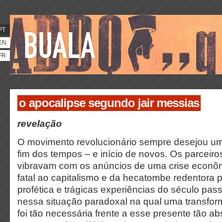
PT
EN
FR
o apocalipse segundo jair messias
revelação
O movimento revolucionário sempre desejou u
fim dos tempos – e início de novos. Os parceir
vibravam com os anúncios de uma crise econô
fatal ao capitalismo e da hecatombe redentora po
profética e trágicas experiências do século pa
nessa situação paradoxal na qual uma transfor
foi tão necessária frente a esse presente tão a