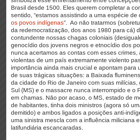
simboliza esse enfrentamento entre concepções-
Brasil desde 1500. Eles querem completar a co
sentido, “estamos assistindo a uma espécie de o
os povos indígenas
”. Ao não tratarmos (sobret
da redemocratização, dos anos 1980 para cá) 
contundente nossas chagas coloniais (desigua
genocídio dos jovens negros e etnocídio dos po
nunca acertamos as contas com esses crimes, 
violentas de um país extremamente violento pa
importância ainda mais crucial e apontam para
de suas trágicas situações: a Baixada fluminen
da cidade do Rio de Janeiro com suas milícias,
Sul (MS) e o massacre nunca interrompido e o 
em chamas. Não por acaso, o MS, estado de me
de habitantes, tinha dois ministros (agora só um
demitido) e ambos ligados a posições anti-ind
uma sinistra mescla com a influência miliciana e
latifundiária escancaradas.