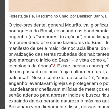
Floresta de Pé, Fascismo no Chão, por Denilson Baniwa
O vice-presidente, general Mourão, vai glorifica
portuguesa do Brasil, colocando os bandeirant
engenho (os “senhores do açúcar”) numa linh
“empreendedora” e como fazedores do Brasil, t
manifesto de ser a maior democracia liberal do H
privatização das terras roubadas dos habitantes 
que marcam o início do Brasil – é vista como a
8
tecnologia da época”
. Existe, nessas concepç
de um passado colonial “cuja cultura era rural, ag
patriarcal”. Nesse contexto, do século 17, “enq
engenho levantavam igrejas e protegeriam o pov
‘bandeirantes’ chefiavam milícias de mestiços 
sertão adentro para apresar índios e buscar riq
extraindo da exuberante natureza o máximo qu
Bolsonaro vem diretamente disso, dessas marc