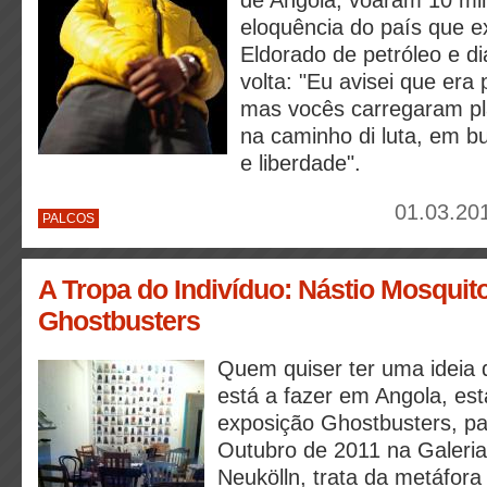
de Angola, voaram 10 mil
eloquência do país que e
Eldorado de petróleo e 
volta: "Eu avisei que era p
mas vocês carregaram pla
na caminho di luta, em bu
e liberdade".
01.03.20
PALCOS
A Tropa do Indivíduo: Nástio Mosquit
Ghostbusters
Quem quiser ter uma ideia 
está a fazer em Angola, está
exposição Ghostbusters, pa
Outubro de 2011 na Galeri
Neukölln, trata da metáfor