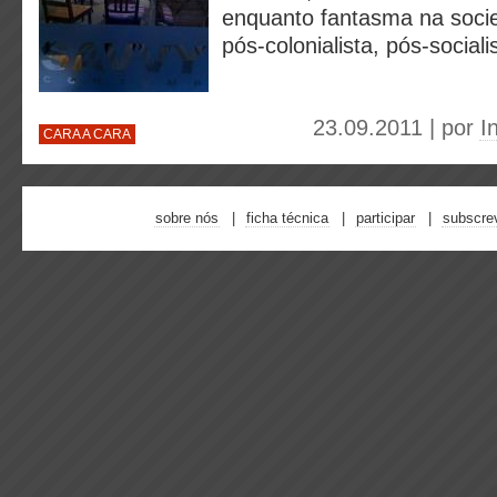
enquanto fantasma na soci
pós-colonialista, pós-social
23.09.2011 | por
I
CARA A CARA
sobre nós
ficha técnica
participar
subscre