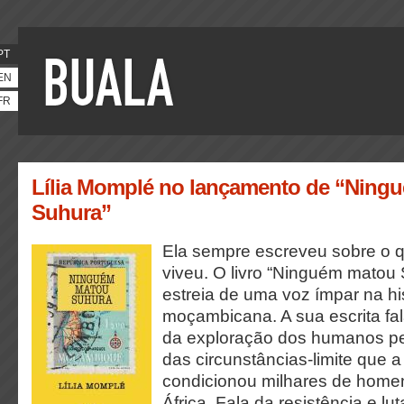
PT
EN
FR
Lília Momplé no lançamento de “Ning
Suhura”
Ela sempre escreveu sobre o qu
viveu. O livro “Ninguém matou
estreia de uma voz ímpar na hist
moçambicana. A sua escrita fa
da exploração dos humanos pe
das circunstâncias-limite que 
condicionou milhares de home
África. Fala da resistência e l