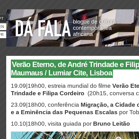
PT
blogue de cultura
EN
contemporânea
africana
FR
Verão Eterno, de André Trindade e Fili
Maumaus / Lumiar Cite, Lisboa
19.09|19h00, estreia mundial do filme
Verão Et
Trindade e Filipa Cordeiro
(20h15, conversa co
23.09|18h00, conferência
Migração, a Cidade
e a Eminência das Pequenas Escalas
por Tob
10.10|18h00, visita guiada por
Bruno Leitão