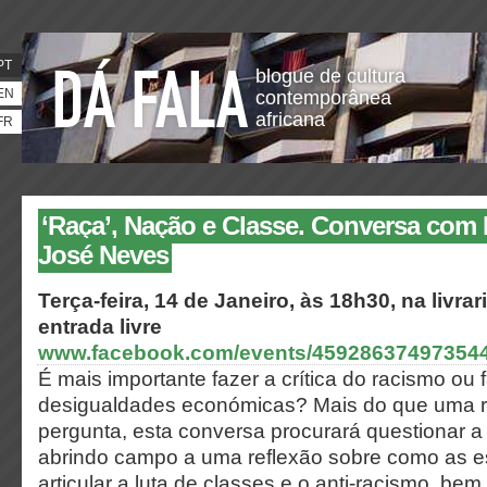
PT
blogue de cultura
EN
contemporânea
africana
FR
‘Raça’, Nação e Classe. Conversa co
José Neves
Terça-feira, 14 de Janeiro, às 18h30, na livrar
entrada livre
www.facebook.com/events/459286374973544
É mais importante fazer a crítica do racismo ou f
desigualdades económicas? Mais do que uma r
pergunta, esta conversa procurará questionar a 
abrindo campo a uma reflexão sobre como as 
articular a luta de classes e o anti-racismo, be