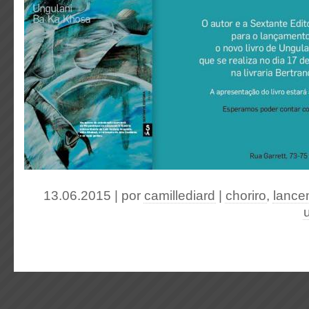
13.06.2015 | por
camillediard
|
choriro
,
lance