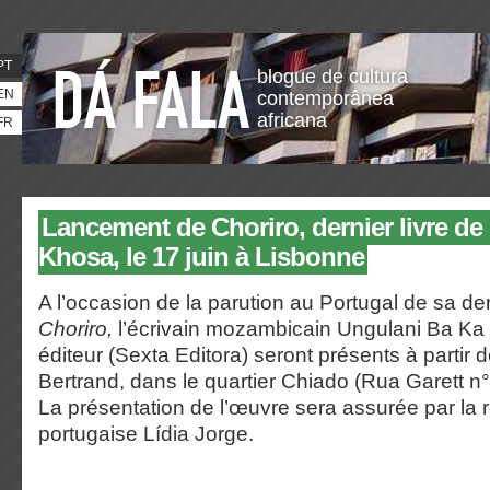
PT
blogue de cultura
EN
contemporânea
africana
FR
Lancement de Choriro, dernier livre d
Khosa, le 17 juin à Lisbonne
A l’occasion de la parution au Portugal de sa de
Choriro,
l’écrivain mozambicain Ungulani Ba Ka
éditeur (Sexta Editora) seront présents à partir d
Bertrand, dans le quartier Chiado (Rua Garett n
La présentation de l’œuvre sera assurée par la
portugaise Lídia Jorge.