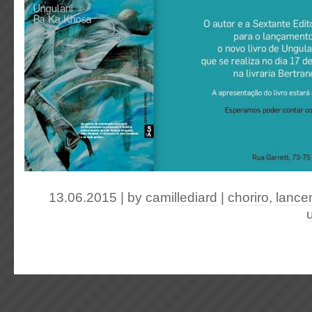
13.06.2015 | by
camillediard
|
choriro
,
lance