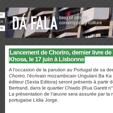
PT
blog of african
EN
contemporary culture
FR
Lancement de Choriro, dernier livre d
Khosa, le 17 juin à Lisbonne
A l’occasion de la parution au Portugal de sa de
Choriro,
l’écrivain mozambicain Ungulani Ba Ka
éditeur (Sexta Editora) seront présents à partir d
Bertrand, dans le quartier Chiado (Rua Garett n
La présentation de l’œuvre sera assurée par la
portugaise Lídia Jorge.