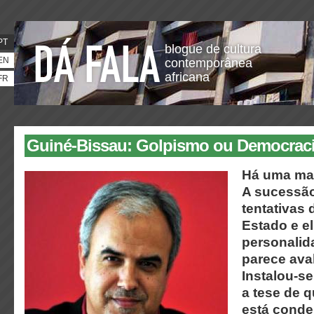
PT
blogue de cultura
EN
contemporânea
africana
FR
Guiné-Bissau: Golpismo ou Democrac
Há uma ma
A sucessão
tentativas 
Estado e e
personalid
parece aval
Instalou-s
a tese de 
está cond