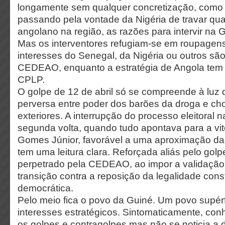
longamente sem qualquer concretização, como 
passando pela vontade da Nigéria de travar qu
angolano na região, as razões para intervir na G
Mas os interventores refugiam-se em roupagens 
interesses do Senegal, da Nigéria ou outros sã
CEDEAO, enquanto a estratégia de Angola tem o 
CPLP.
O golpe de 12 de abril só se compreende à luz
perversa entre poder dos barões da droga e ch
exteriores. A interrupção do processo eleitoral 
segunda volta, quando tudo apontava para a vit
Gomes Júnior, favorável a uma aproximação da
tem uma leitura clara. Reforçada aliás pelo gol
perpetrado pela CEDEAO, ao impor a validaçã
transição contra a reposição da legalidade const
democrática.
Pelo meio fica o povo da Guiné. Um povo supér
interesses estratégicos. Sintomaticamente, c
os golpes e contragolpes mas não se noticia a 