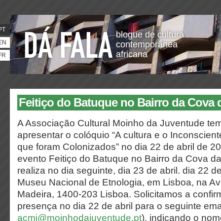
PT
blogue de cultura
EN
contemporânea
africana
FR
Feitiço do Batuque no Bairro da Cova
A Associação Cultural Moinho da Juventude tem
apresentar o colóquio “A cultura e o Inconscien
que foram Colonizados” no dia 22 de abril de 2
evento Feitiço do Batuque no Bairro da Cova d
realiza no dia seguinte, dia 23 de abril.
dia
22 de
Museu Nacional de Etnologia
, em Lisboa, na Av
Madeira, 1400-203 Lisboa.
Solicitamos a confi
presença no dia 22 de abril para o seguinte emai
acmj@moinhodajuventude.pt
), indicando o nom