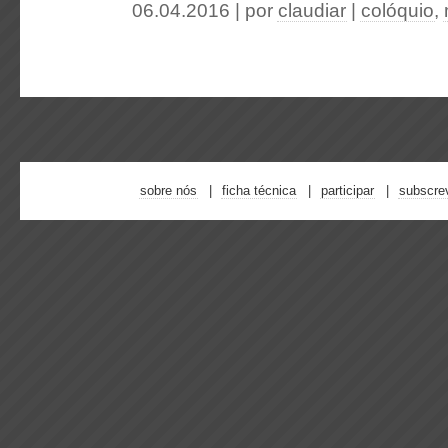
06.04.2016 | por
claudiar
|
colóquio
,
sobre nós
ficha técnica
participar
subscre