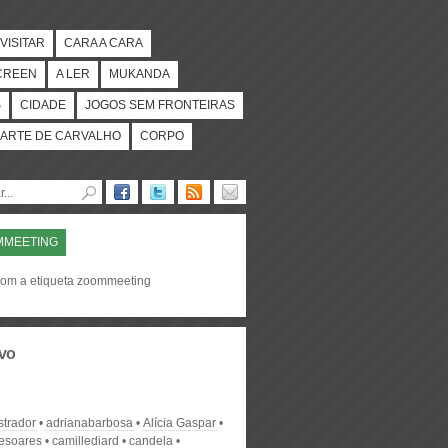
VISITAR
CARA A CARA
CREEN
A LER
MUKANDA
S
CIDADE
JOGOS SEM FRONTEIRAS
ARTE DE CARVALHO
CORPO
MMEETING
com a etiqueta zoommeeting
vo
strador
adrianabarbosa
Alícia Gaspar
desoares
camillediard
candela