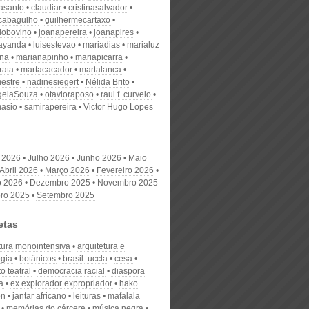
nasanto
claudiar
cristinasalvador
scabagulho
guilhermecartaxo
iobovino
joanapereira
joanapires
ayanda
luisestevao
mariadias
marialuz
ana
marianapinho
mariapicarra
rata
martacacador
martalanca
estre
nadinesiegert
Nélida Brito
gelaSouza
otavioraposo
raul f. curvelo
masio
samirapereira
Victor Hugo Lopes
 2026
Julho 2026
Junho 2026
Maio
Abril 2026
Março 2026
Fevereiro 2026
o 2026
Dezembro 2025
Novembro 2025
ro 2025
Setembro 2025
etas
ltura monointensiva
arquitetura e
ogia
botânicos
brasil. uccla
cesa
o teatral
democracia racial
diaspora
a
ex explorador expropriador
hako
on
jantar africano
leituras
mafalala
memórias do cárcere
música negra