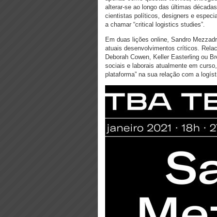
alterar-se ao longo das últimas décadas
cientistas políticos, designers e espec
a chamar “critical logistics studies”.
Em duas lições online, Sandro Mezzadra
atuais desenvolvimentos críticos. Rela
Deborah Cowen, Keller Easterling ou Br
sociais e laborais atualmente em curs
plataforma” na sua relação com a logíst