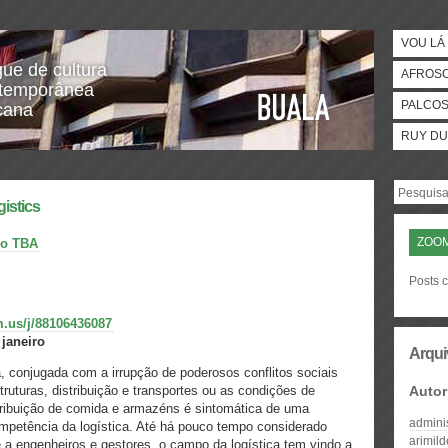
VOU LÁ 
gue de cultura
AFROS
temporânea
PALCO
icana
RUY DU
istics
ZOO
do TBA
Posts 
m.us/j/88106436087
 janeiro
Arqui
ca, conjugada com a irrupção de poderosos conflitos sociais
truturas, distribuição e transportes ou as condições de
Autor
stribuição de comida e armazéns é sintomática de uma
admini
mpetência da logística. Até há pouco tempo considerado
arimil
a engenheiros e gestores, o campo da logística tem vindo a