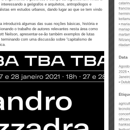
catari
 interessando a geógrafos e arquitetos, antropólogos e
franci
ialistas em estudos urbanos, dando lugar ao que se tem vindo
hermin
keitam
 introduzirá algumas das suas noções básicas, história e
mari
cionando o trabalho de autores relevantes nesta área como
mariap
ett Neilson, apresentar-se-ão também exemplos de lutas
martam
o, terminando com uma discussão sobre “capitalismo de
Nilzan
ica.
ritada
Data
Agosto
2026
Janeir
Outub
Etiqu
agricu
tecnol
concert
african
hanks
festival