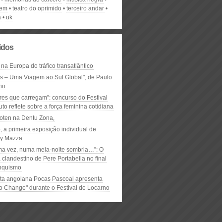
gem
teatro do oprimido
terceiro andar
a
uk
lidos
 na Europa do tráfico transatlântico
ós – Uma Viagem ao Sul Global", de Paulo
ho
res que carregam”: concurso do Festival
to reflete sobre a força feminina cotidiana
oten na Dentu Zona,
, a primeira exposição individual de
y Mazza
ma vez, numa meia-noite sombria…”: O
clandestino de Pere Portabella no final
nquismo
ta angolana Pocas Pascoal apresenta
to Change" durante o Festival de Locarno