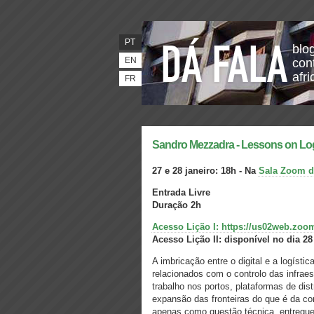
PT
blo
EN
con
afr
FR
Sandro Mezzadra - Lessons on Log
27 e 28 janeiro: 18h -
Na
Sala Zoom 
Entrada Livre
Duração 2h
Acesso Lição I: https://us02web.zoo
Acesso Lição II: disponível no dia 28
A imbricação entre o digital e a logísti
relacionados com o controlo das infraes
trabalho nos portos, plataformas de di
expansão das fronteiras do que é da co
apenas como questão técnica, entregue 