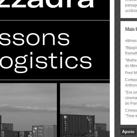
paisa
ucrâni
Mais 
vítimas
"Bijag
Ramal
“Mulhe
do Minu
Fred M
Cortejo
Anthon
“Era u
cinema 
do Fra
Cineas
"Time 
Apoio