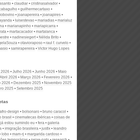
nasanto
claudiar
cristinasalvador
scabagulho
guilhermecartaxo
iobovino
joanapereira
joanapires
ayanda
luisestevao
mariadias
marialuz
ana
marianapinho
mariapicarra
rata
martacacador
martalanca
estre
nadinesiegert
Nélida Brito
gelaSouza
otavioraposo
raul f. curvelo
masio
samirapereira
Victor Hugo Lopes
 2026
Julho 2026
Junho 2026
Maio
Abril 2026
Março 2026
Fevereiro 2026
o 2026
Dezembro 2025
Novembro 2025
ro 2025
Setembro 2025
etas
afro-design
bolsonaro
bruno caracol
 brasil
cinematecas ibéricas
coisas de
 já estou sumindo eu
fera
galeria
a
imigração brasileira
justlx
leandro
lobo
mam-rj
margarida cardoso
ões temporárias
peixe-pato
research