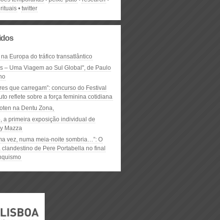
rituais
twitter
lidos
 na Europa do tráfico transatlântico
ós – Uma Viagem ao Sul Global", de Paulo
ho
res que carregam”: concurso do Festival
to reflete sobre a força feminina cotidiana
oten na Dentu Zona,
, a primeira exposição individual de
y Mazza
ma vez, numa meia-noite sombria…”: O
clandestino de Pere Portabella no final
nquismo