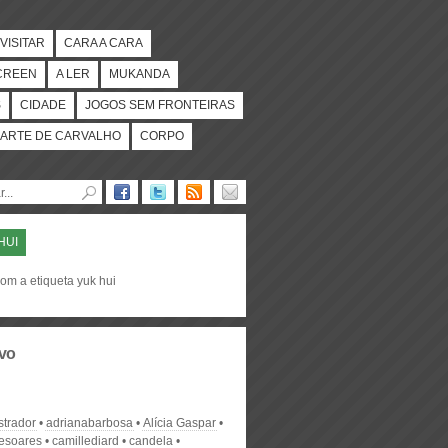
VISITAR
CARA A CARA
CREEN
A LER
MUKANDA
S
CIDADE
JOGOS SEM FRONTEIRAS
ARTE DE CARVALHO
CORPO
HUI
om a etiqueta yuk hui
vo
strador
adrianabarbosa
Alícia Gaspar
desoares
camillediard
candela