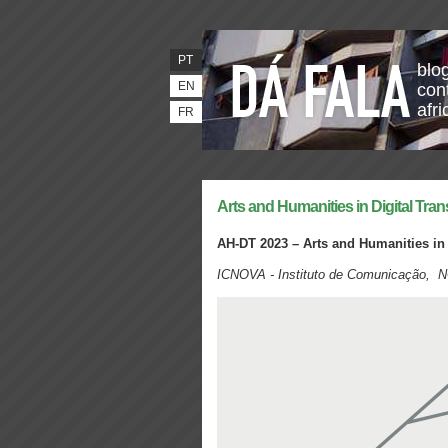
PT
blo
EN
con
afr
FR
Arts and Humanities in Digital Tran
AH-DT 2023
–
Arts and Humanities in 
ICNOVA - Instituto de Comunicação, 