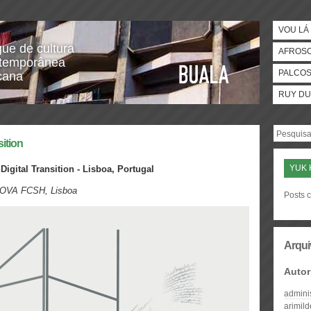
VOU LÁ 
gue de cultura
AFROS
temporânea
PALCO
icana
RUY DU
sition
YUK 
Digital Transition
- Lisboa, Portugal
NOVA FCSH, Lisboa
Posts c
Arqui
Autor
admini
arimil