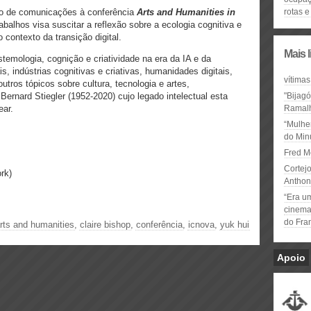
ão de comunicações à conferência
Arts and Humanities in
rotas e 
balhos visa suscitar a reflexão sobre a ecologia cognitiva e
 contexto da transição digital.
Mais 
temologia, cognição e criatividade na era da IA e da
is, indústrias cognitivas e criativas, humanidades digitais,
vítimas
utros tópicos sobre cultura, tecnologia e artes,
rnard Stiegler (1952-2020) cujo legado intelectual esta
"Bijag
ar.
Ramal
“Mulhe
do Minu
Fred M
Cortejo
 York)
Anthon
“Era u
cinema 
do Fra
rts and humanities
,
claire bishop
,
conferência
,
icnova
,
yuk hui
Apoio