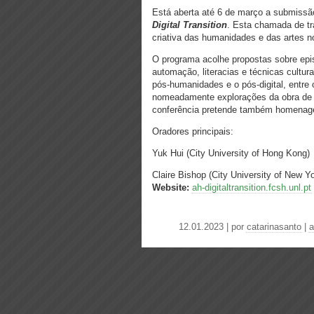
Está aberta até 6 de março a submiss
Digital Transition
. Esta chamada de tra
criativa das humanidades e das artes no
O programa acolhe propostas sobre epis
automação, literacias e técnicas cultura
pós-humanidades e o pós-digital, entre o
nomeadamente explorações da obra de Be
conferência pretende também homenage
Oradores principais:
Yuk Hui (City University of Hong Kong)
Claire Bishop (City University of New
Website:
ah-digitaltransition.fcsh.unl.pt
12.01.2023 | por
catarinasanto
|
a