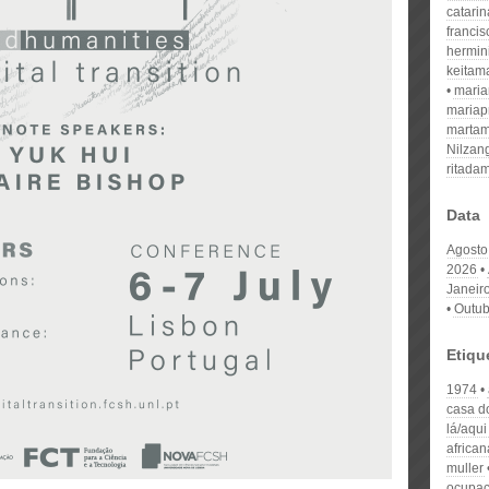
catari
franci
hermin
keitam
mari
mariap
martam
Nilzan
ritada
Data
Agosto
2026
Janeir
Outub
Etiqu
1974
casa do
lá/aqui
african
muller
ocupaç