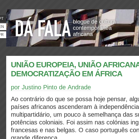
PT
blogue de cultura
EN
contemporânea
africana
FR
UNIÃO EUROPEIA, UNIÃO AFRICANA
DEMOCRATIZAÇÃO EM ÁFRICA
por Justino Pinto de Andrade
Ao contrário do que se possa hoje pensar, alg
países africanos ascenderam à independênci
multipartidário, um pouco à semelhança das s
potências coloniais. Foi assim nas colónias in
francesas e nas belgas. O caso português cons
grande diferença.