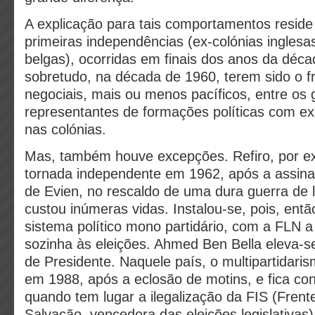
A explicação para tais comportamentos reside
primeiras independências (ex-colónias inglesa
belgas), ocorridas em finais dos anos da déca
sobretudo, na década de 1960, terem sido o f
negociais, mais ou menos pacíficos, entre os 
representantes de formações políticas com exi
nas colónias.
Mas, também houve excepções. Refiro, por ex
tornada independente em 1962, após a assinat
de Evien, no rescaldo de uma dura guerra de 
custou inúmeras vidas. Instalou-se, pois, entã
sistema político mono partidário, com a FLN a
sozinha às eleições. Ahmed Ben Bella eleva-s
de Presidente. Naquele país, o multipartidaris
em 1988, após a eclosão de motins, e fica co
quando tem lugar a ilegalização da FIS (Frent
Salvação, vencedora das eleições legislativas