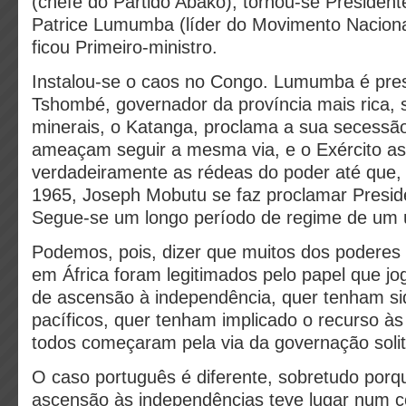
(chefe do Partido Abako), tornou-se President
Patrice Lumumba (líder do Movimento Naciona
ficou Primeiro-ministro.
Instalou-se o caos no Congo. Lumumba é pre
Tshombé, governador da província mais rica,
minerais, o Katanga, proclama a sua secessão
ameaçam seguir a mesma via, e o Exército a
verdadeiramente as rédeas do poder até que,
1965, Joseph Mobutu se faz proclamar Presid
Segue-se um longo período de regime de um ú
Podemos, pois, dizer que muitos dos poderes 
em África foram legitimados pelo papel que j
de ascensão à independência, quer tenham si
pacíficos, quer tenham implicado o recurso 
todos começaram pela via da governação solit
O caso português é diferente, sobretudo porq
ascensão às independências teve lugar num 