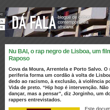
PT
blogue de cultura
EN
contemporânea
africana
FR
Nu BAI, o rap negro de Lisboa, um fil
Raposo
Cova da Moura, Arrentela e Porto Salvo. O 
periferia forma um cordão à volta de Lisbo
dedo ao racismo, à exclusão, à violência po
Vida de preto. “Hip hop é intervenção. Nã
dançar, mas a pensar”, diz Jorginho, um do
rappers entrevistados.
Este docum