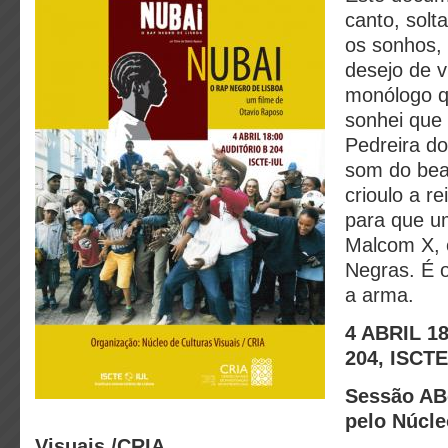
canto, solt
os sonhos,
desejo de v
monólogo q
sonhei que 
Pedreira d
som do bea
crioulo a re
para que u
Malcom X, 
Negras. É o
a arma.
4 ABRIL 1
204, ISCTE
Sessão AB
pelo Núcle
Visuais /CRIA