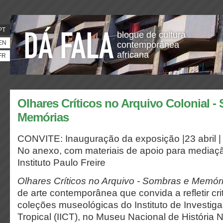
PT
blogue de cultura
EN
contemporânea
africana
FR
Olhares Críticos no Arquivo Colonial -
Memórias
CONVITE: Inauguração da exposição |23 abri
No anexo, com materiais de apoio para mediaçã
Instituto Paulo Freire
Olhares Críticos no Arquivo - Sombras e Memór
de arte contemporânea que convida a refletir cr
coleções museológicas do Instituto de Investiga
Tropical (IICT), no Museu Nacional de História N