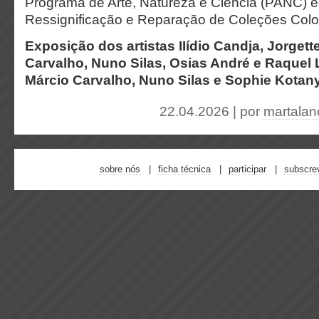
Programa de Arte, Natureza e Ciência (PANC) e
Ressignificação e Reparação de Coleções Colon
Exposição dos artistas IIídio Candja, Jorget
Carvalho, Nuno Silas, Osias André e Raquel 
Márcio Carvalho, Nuno Silas e Sophie Kotany
22.04.2026 | por
martalan
sobre nós
ficha técnica
participar
subscre