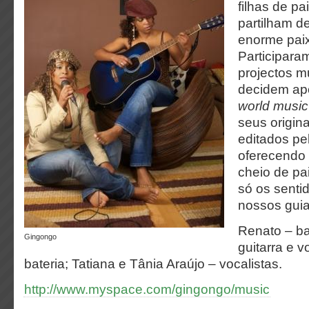
filhas de pa
partilham 
enorme paix
Participara
projectos m
decidem apo
world music
seus origin
editados p
oferecendo
cheio de pa
só os senti
nossos guia
Renato – ba
Gingongo
guitarra e v
bateria; Tatiana e Tânia Araújo – vocalistas.
http://www.myspace.com/gingongo/music