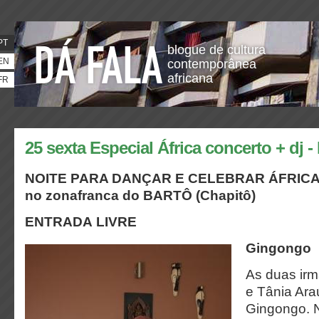
PT
blogue de cultura
EN
contemporânea
africana
FR
25 sexta Especial África concerto + dj 
NOITE PARA DANÇAR E CELEBRAR ÁFRICA - 
no zonafranca do BARTÔ (Chapitô)
ENTRADA LIVRE
Gingongo
As duas ir
e Tânia Ara
Gingongo. 