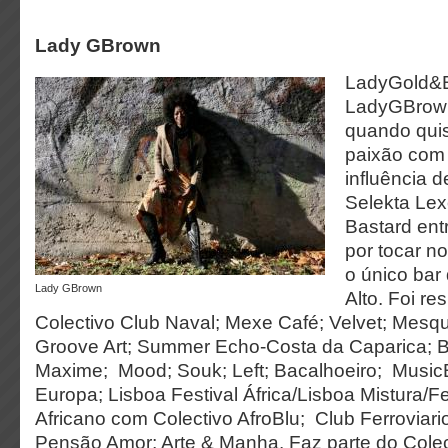
Lady GBrown
LadyGold&B
LadyGBrow
quando quis
paixão com
influência 
Selekta Lex
Bastard ent
por tocar n
o único bar
Lady GBrown
Alto. Foi re
Colectivo Club Naval; Mexe Café; Velvet; Mesqu
Groove Art; Summer Echo-Costa da Caparica; B
Maxime; Mood; Souk; Left; Bacalhoeiro; Music
Europa; Lisboa Festival África/Lisboa Mistura/F
Africano com Colectivo AfroBlu; Club Ferroviario
Pensão Amor; Arte & Manha. Faz parte do Colect