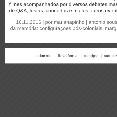
filmes acompanhados por diversos debates,mas
de Q&A, festas, concertos e muitos outros even
16.11.2016 | por
marianapinho
|
antónio sous
da memória: configurações pós-coloniais
,
marga
sobre nós
ficha técnica
participar
subscre