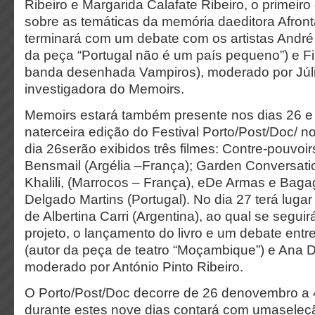
Ribeiro e Margarida Calafate Ribeiro, o primeir
sobre as temáticas da memória daeditora Afron
terminará com um debate com os artistas André
da peça “Portugal não é um país pequeno”) e Fil
banda desenhada Vampiros), moderado por Júli
investigadora do Memoirs.
Memoirs estará também presente nos dias 26 
naterceira edição do Festival Porto/Post/Doc/ no
dia 26serão exibidos três filmes: Contre-pouvoi
Bensmail (Argélia –França); Garden Conversati
Khalili, (Marrocos – França), eDe Armas e Bag
Delgado Martins (Portugal). No dia 27 terá lugar
de Albertina Carri (Argentina), ao qual se segu
projeto, o lançamento do livro e um debate ent
(autor da peça de teatro “Moçambique”) e Ana D
moderado por António Pinto Ribeiro.
O Porto/Post/Doc decorre de 26 denovembro a
durante estes nove dias contará com umaseleç