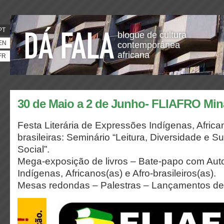
PT
blogue de cultura
EN
contemporânea
africana
FR
30 de Maio a 2 de Junho- FLIAFRO Mina
Festa Literária de Expressões Indígenas, Africa
brasileiras: Seminário “Leitura, Diversidade e S
Social”.
Mega-exposição de livros – Bate-papo com Aut
Indígenas, Africanos(as) e Afro-brasileiros(as).
Mesas redondas – Palestras – Lançamentos de l