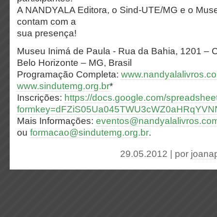
A NANDYALA Editora, o Sind-UTE/MG e o Muse
contam com a
sua presença!
Museu Inimá de Paula - Rua da Bahia, 1201 – 
Belo Horizonte – MG, Brasil
Programação Completa:
www.nandyalalivros.co
www.sindutemg.org.br
*
Inscrições:
https://docs.google.com/spreadshee
formkey=dFZiS05Ua045TWU3cWZ0aHRqYV
Mais Informações:
eventos@nandyalalivros.com
ou
formacao@sindutemg.org.br
.
29.05.2012 | por
joanap