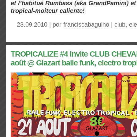
et l’habitué
Rumbass
(aka
GrandPamini
) e
tropical-moiteur caliente!
23.09.2010 | por
franciscabagulho
|
club
,
ele
TROPICALIZE #4 invite CLUB CHEVAL
août @ Glazart baile funk, electro tro