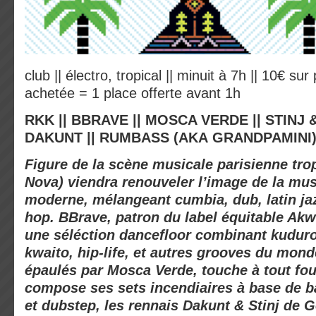
club
||
électro, tropical
||
minuit à 7h
||
10€ sur p
achetée = 1 place offerte avant 1h
RKK
||
BBRAVE
||
MOSCA VERDE
||
STINJ 
DAKUNT
||
RUMBASS (AKA GRANDPAMINI
F
igure de la scène musicale parisienne tro
Nova) viendra renouveler l’image de la mus
moderne, mélangeant cumbia, dub, latin jaz
hop.
BBrave
, patron du label équitable Ak
une séléction dancefloor combinant kuduro
kwaito, hip-life, et autres grooves du monde
épaulés par
Mosca Verde
, touche à tout fo
compose ses sets incendiaires à base de b
et dubstep, les rennais
Dakunt & Stinj
de G