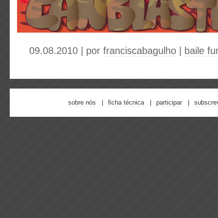
09.08.2010 | por
franciscabagulho
|
baile fu
sobre nós
ficha técnica
participar
subscre