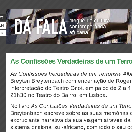
PT
blogue de cultura
EN
contemporânea
africana
FR
As Confissões Verdadeiras de um Terro
As Confissões Verdadeiras de um Terrorista Alb
Breyten Breytenbach com encenação de Rogéri
interpretação do Teatro Griot, em palco de 2 a 
21h30 no Teatro do Bairro, em Lisboa.
No livro
As Confissões Verdadeiras de um Terror
Breytenbach escreve sobre as suas memórias d
excruciante narrativa da sua viagem através da
sistema prisional sul-africano, com todo o seu co