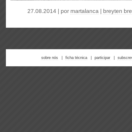
27.08.2014 | por
martalanca
|
breyten br
sobre nós
ficha técnica
participar
subscre