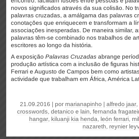
encontro: facilitam fusões entre pessoas e pal
novos significados através da sua colisão. No tr
palavras cruzadas, a amálgama das palavras cri
conotações que enriquecem e transformam a lí
associações inesperadas. De maneira similar, 
palavras têm-se combinado nos trabalhos de arti
escritores ao longo da história.
A exposição
Palavras Cruzadas
abrange períod
produção artística com a inclusão de figuras hi
Ferrari e Augusto de Campos bem como artista
actividade que trabalham em África, América La
21.09.2016 | por
marianapinho
|
alfredo jaar
crosswords
,
detanico e lain
,
fernanda fragatei
hangar
,
kiluanji kia henda
,
león ferrari
,
mi
nazareth
,
reynier le