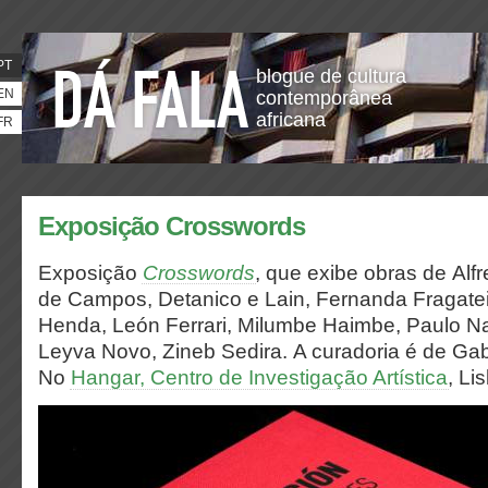
PT
blogue de cultura
EN
contemporânea
africana
FR
Exposição Crosswords
Exposição
Crosswords
, que exibe obras de Alf
de Campos, Detanico e Lain, Fernanda Fragateir
Henda, León Ferrari, Milumbe Haimbe, Paulo Na
Leyva Novo, Zineb Sedira. A curadoria é de Gab
N
o
Hangar, Centro de Investigação Artística
, Li